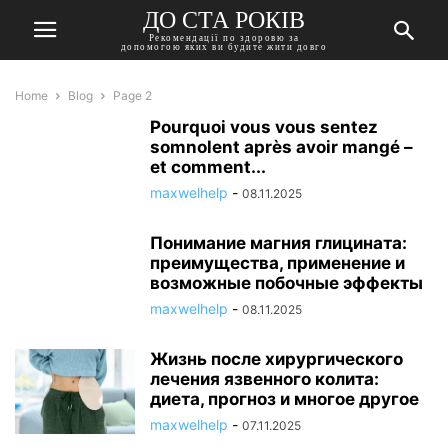
ДО СТА РОКІВ
Рекомендації по здоровю за
допомогою яких ви будите жити довго
Home
Blog
Page 2
Pourquoi vous vous sentez
somnolent après avoir mangé –
et comment...
maxwelhelp
-
08.11.2025
Понимание магния глицината:
преимущества, применение и
возможные побочные эффекты
maxwelhelp
-
08.11.2025
Жизнь после хирургического
лечения язвенного колита:
диета, прогноз и многое другое
maxwelhelp
-
07.11.2025