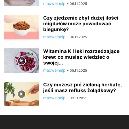
maxwelhelp
-
06.11.2025
Czy zjedzenie zbyt dużej ilości
migdałów może powodować
biegunkę?
maxwelhelp
-
06.11.2025
Witamina K i leki rozrzedzające
krew: co musisz wiedzieć o
swojej...
maxwelhelp
-
05.11.2025
Czy możesz pić zieloną herbatę,
jeśli masz refluks żołądkowy?
maxwelhelp
-
03.11.2025