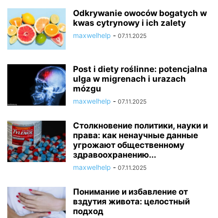
Odkrywanie owoców bogatych w
kwas cytrynowy i ich zalety
maxwelhelp
-
07.11.2025
Post i diety roślinne: potencjalna
ulga w migrenach i urazach
mózgu
maxwelhelp
-
07.11.2025
Столкновение политики, науки и
права: как ненаучные данные
угрожают общественному
здравоохранению...
maxwelhelp
-
07.11.2025
Понимание и избавление от
вздутия живота: целостный
подход