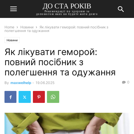
ДО СТА РОКІВ
Рекомендації по здоровю за
допомогою яких ви будите жити довго
Home
Новини
Як лікувати геморой: повний посібник з
полегшення та одужання
Новини
Як лікувати геморой:
повний посібник з
полегшення та одужання
0
By
maxwelhelp
-
19.06.2025