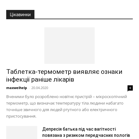
Цікавинки
Таблетка-термометр виявляє ознаки
інфекції раніше лікарів
maxwelhelp
-
20.04.2020
0
Вченими було розроблено новітнє пристрій – мікроскопічний
термометр, що визначає температуру тіла людини набагато
точніше звичного для людей ртутного або електричного
пристосування.
Депресія батька під час вагітності
повязана з ризиком передчасних пологів