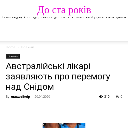
До ста років
Рекомендації по здоровю за допомогою яких ви будите жити довго
Home
Новини
Новини
Австралійські лікарі
заявляють про перемогу
над Снідом
By
maxwelhelp
-
20.04.2020
310
0