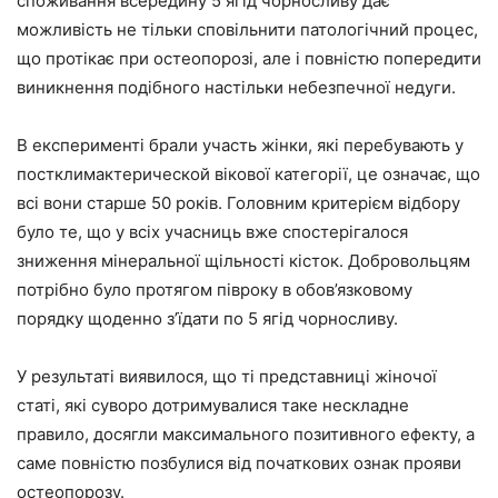
споживання всередину 5 ягід чорносливу дає
можливість не тільки сповільнити патологічний процес,
що протікає при остеопорозі, але і повністю попередити
виникнення подібного настільки небезпечної недуги.
В експерименті брали участь жінки, які перебувають у
постклимактерической вікової категорії, це означає, що
всі вони старше 50 років. Головним критерієм відбору
було те, що у всіх учасниць вже спостерігалося
зниження мінеральної щільності кісток. Добровольцям
потрібно було протягом півроку в обов’язковому
порядку щоденно з’їдати по 5 ягід чорносливу.
У результаті виявилося, що ті представниці жіночої
статі, які суворо дотримувалися таке нескладне
правило, досягли максимального позитивного ефекту, а
саме повністю позбулися від початкових ознак прояви
остеопорозу.