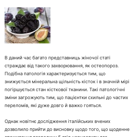
В даний час багато представниць жіночої статі
страждає від такого захворювання, як остеопороз.
Подібна патологія характеризується тим, що
знижується мінеральна щільність кісток і в значній мірі
погіршується стан кісткової тканини. Такі патологічні
зміни загрожують тим, що пацієнтки схильні до частих
переломів, які дуже довго й важко гояться.
Однак новітнє дослідження італійських вчених
дозволило прийти до висновку щодо того, що щоденне