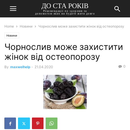
ДО СТА РОКІВ
Рекомендації по здоровю за
допомогою яких ви будите жити довго
Home
Новини
Чорнослив може захистити жінок від остеопорозу
Новини
Чорнослив може захистити
жінок від остеопорозу
0
By
maxwelhelp
-
21.04.2020