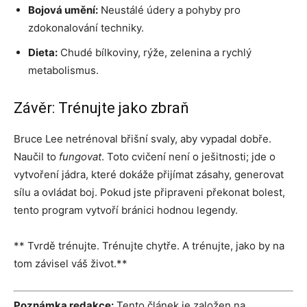
Bojová umění:
Neustálé údery a pohyby pro
zdokonalování techniky.
Dieta:
Chudé bílkoviny, rýže, zelenina a rychlý
metabolismus.
Závěr: Trénujte jako zbraň
Bruce Lee netrénoval břišní svaly, aby vypadal dobře.
Naučil to
fungovat
. Toto cvičení není o ješitnosti; jde o
vytvoření jádra, které dokáže přijímat zásahy, generovat
sílu a ovládat boj. Pokud jste připraveni překonat bolest,
tento program vytvoří bránici hodnou legendy.
** Tvrdě trénujte. Trénujte chytře. A trénujte, jako by na
tom závisel váš život.**
Poznámka redakce:
Tento článek je založen na