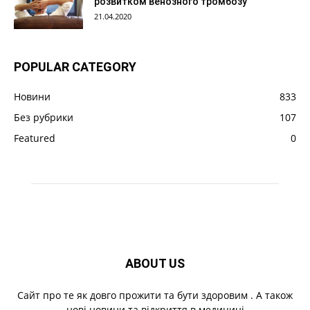
розвитком венозного тромбозу
21.04.2020
POPULAR CATEGORY
Новини
833
Без рубрики
107
Featured
0
ABOUT US
Cайт про те як довго прожити та бути здоровим . А також
нові новини та відкриття в медицині