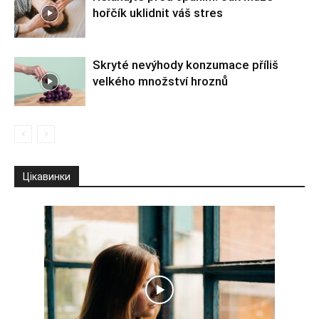
hořčík uklidnit váš stres
Skryté nevýhody konzumace příliš
velkého množství hroznů
Цікавинки