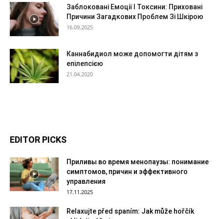
Заблоковані Емоції І Токсини: Приховані
Причини Загадкових Проблем Зі Шкірою
16.09.2025
Каннабидиол може допомогти дітям з
епілепсією
21.04.2020
EDITOR PICKS
Приливы во время менопаузы: понимание
симптомов, причин и эффективного
управления
17.11.2025
Relaxujte před spaním: Jak může hořčík