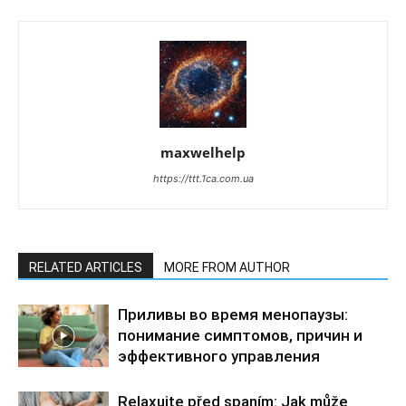
maxwelhelp
https://ttt.1ca.com.ua
RELATED ARTICLES
MORE FROM AUTHOR
Приливы во время менопаузы:
понимание симптомов, причин и
эффективного управления
Relaxujte před spaním: Jak může