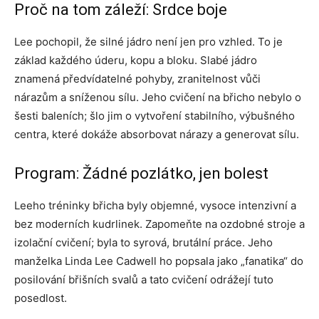
Proč na tom záleží: Srdce boje
Lee pochopil, že silné jádro není jen pro vzhled. To je
základ každého úderu, kopu a bloku. Slabé jádro
znamená předvídatelné pohyby, zranitelnost vůči
nárazům a sníženou sílu. Jeho cvičení na břicho nebylo o
šesti baleních; šlo jim o vytvoření stabilního, výbušného
centra, které dokáže absorbovat nárazy a generovat sílu.
Program: Žádné pozlátko, jen bolest
Leeho tréninky břicha byly objemné, vysoce intenzivní a
bez moderních kudrlinek. Zapomeňte na ozdobné stroje a
izolační cvičení; byla to syrová, brutální práce. Jeho
manželka Linda Lee Cadwell ho popsala jako „fanatika“ do
posilování břišních svalů a tato cvičení odrážejí tuto
posedlost.