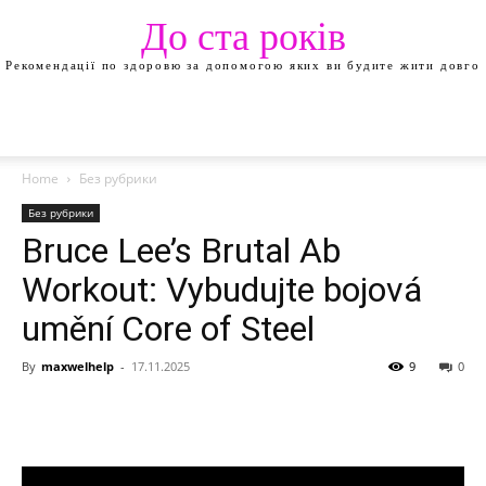
До ста років
Рекомендації по здоровю за допомогою яких ви будите жити довго
Home
Без рубрики
Без рубрики
Bruce Lee’s Brutal Ab
Workout: Vybudujte bojová
umění Core of Steel
By
maxwelhelp
-
17.11.2025
9
0