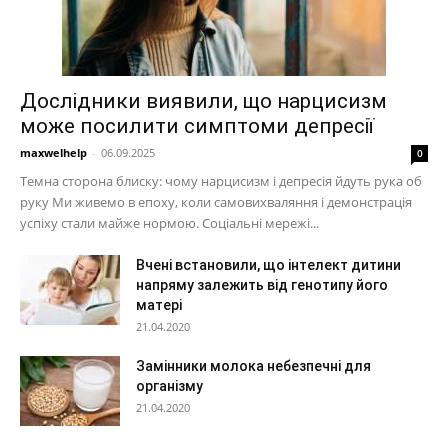
Дослідники виявили, що нарцисизм
може посилити симптоми депресії
maxwelhelp
-
06.09.2025
0
Темна сторона блиску: чому нарцисизм і депресія йдуть рука об
руку Ми живемо в епоху, коли самовихваляння і демонстрація
успіху стали майже нормою. Соціальні мережі...
Вчені встановили, що інтелект дитини
напряму залежить від генотипу його
матері
21.04.2020
Замінники молока небезпечні для
організму
21.04.2020