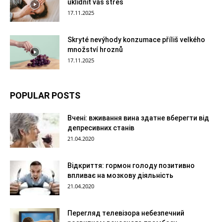
uklidnit váš stres
17.11.2025
Skryté nevýhody konzumace příliš velkého
množství hroznů
17.11.2025
POPULAR POSTS
Вчені: вживання вина здатне вберегти від
депресивних станів
21.04.2020
Відкриття: гормон голоду позитивно
впливає на мозкову діяльність
21.04.2020
Перегляд телевізора небезпечний