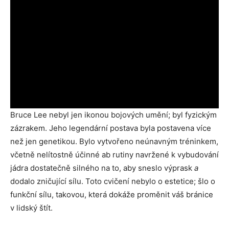
Bruce Lee nebyl jen ikonou bojových umění; byl fyzickým
zázrakem. Jeho legendární postava byla postavena více
než jen genetikou. Bylo vytvořeno neúnavným tréninkem,
včetně nelítostně účinné ab rutiny navržené k vybudování
jádra dostatečně silného na to, aby sneslo výprask
a
dodalo zničující sílu. Toto cvičení nebylo o estetice; šlo o
funkční sílu, takovou, která dokáže proměnit váš bránice
v lidský štít.