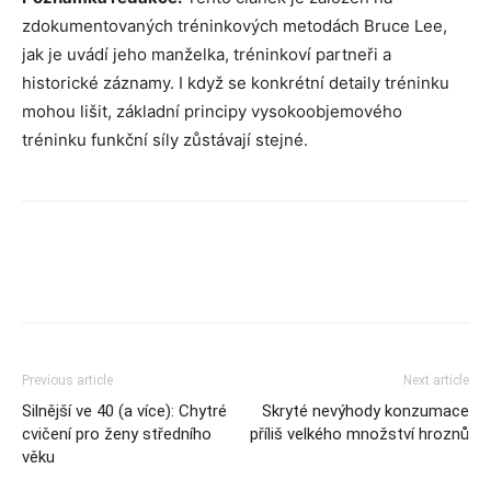
zdokumentovaných tréninkových metodách Bruce Lee,
jak je uvádí jeho manželka, tréninkoví partneři a
historické záznamy. I když se konkrétní detaily tréninku
mohou lišit, základní principy vysokoobjemového
tréninku funkční síly zůstávají stejné.
Previous article
Next article
Silnější ve 40 (a více): Chytré
Skryté nevýhody konzumace
cvičení pro ženy středního
příliš velkého množství hroznů
věku