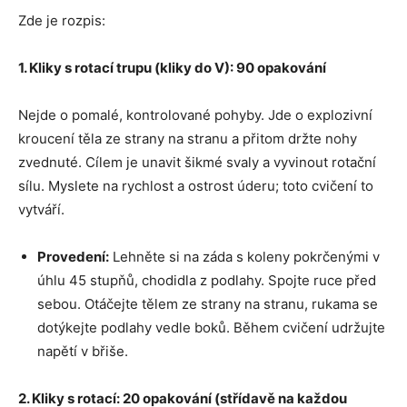
Zde je rozpis:
1. Kliky s rotací trupu (kliky do V): 90 opakování
Nejde o pomalé, kontrolované pohyby. Jde o explozivní
kroucení těla ze strany na stranu a přitom držte nohy
zvednuté. Cílem je unavit šikmé svaly a vyvinout rotační
sílu. Myslete na rychlost a ostrost úderu; toto cvičení to
vytváří.
Provedení:
Lehněte si na záda s koleny pokrčenými v
úhlu 45 stupňů, chodidla z podlahy. Spojte ruce před
sebou. Otáčejte tělem ze strany na stranu, rukama se
dotýkejte podlahy vedle boků. Během cvičení udržujte
napětí v břiše.
2. Kliky s rotací: 20 opakování (střídavě na každou