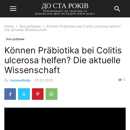
ДО СТА РОКІВ
Рекомендації по здоровю за
допомогою яких ви будите жити довго
Home
Без рубрики
Können Präbiotika bei Colitis ulcerosa helfen?
Die aktuelle Wissenschaft
Без рубрики
Können Präbiotika bei Colitis
ulcerosa helfen? Die aktuelle
Wissenschaft
0
By
maxwelhelp
-
20.01.2026