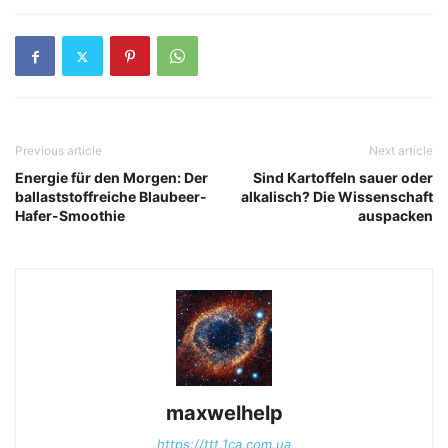
Previous article
Next article
Energie für den Morgen: Der
Sind Kartoffeln sauer oder
ballaststoffreiche Blaubeer-
alkalisch? Die Wissenschaft
Hafer-Smoothie
auspacken
maxwelhelp
https://ttt.1ca.com.ua