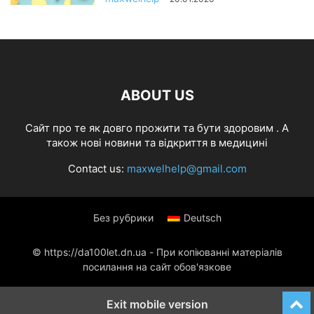
ABOUT US
Cайт про те як довго прожити та бути здоровим . А
також нові новини та відкриття в медицині
Contact us:
maxwelhelp@gmail.com
Без рубрики
Deutsch
© https://da100let.dn.ua - При копіюванні матеріалів
посилання на сайт обов'язкове
Exit mobile version