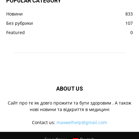
POPULAR CATEGORY
Новини
833
Без рубрики
107
Featured
0
ABOUT US
Cайт про те як довго прожити та бути здоровим . А також
нові новини та відкриття в медицині
Contact us:
maxwelhelp@gmail.com