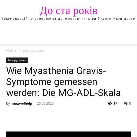
До ста років
Рекомендації по здоровю за допомогою яких ви будите жити довго
Home
Без рубрики
Без рубрики
Wie Myasthenia Gravis-
Symptome gemessen
werden: Die MG-ADL-Skala
By
maxwelhelp
-
25.03.2026
17
0