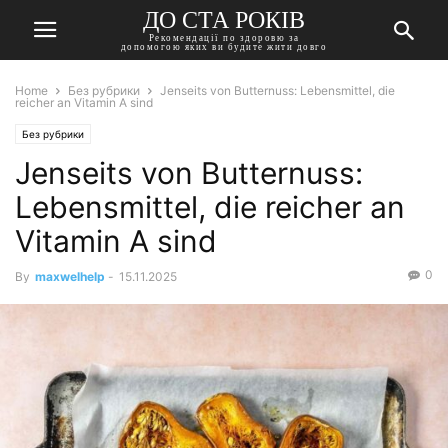
ДО СТА РОКІВ
Рекомендації по здоровю за
допомогою яких ви будите жити довго
Home
Без рубрики
Jenseits von Butternuss: Lebensmittel, die
reicher an Vitamin A sind
Без рубрики
Jenseits von Butternuss:
Lebensmittel, die reicher an
Vitamin A sind
0
By
maxwelhelp
-
15.11.2025