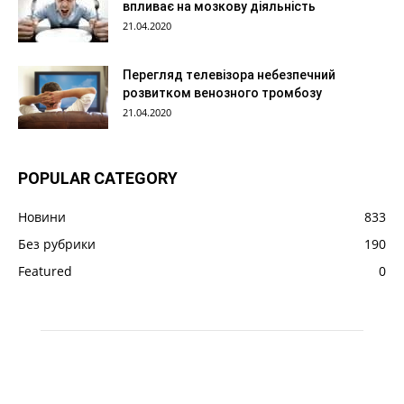
впливає на мозкову діяльність
21.04.2020
Перегляд телевізора небезпечний
розвитком венозного тромбозу
21.04.2020
POPULAR CATEGORY
Новини
833
Без рубрики
190
Featured
0