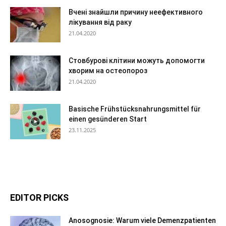
Вчені знайшли причину неефективного
лікування від раку
21.04.2020
Стовбурові клітини можуть допомогти
хворим на остеопороз
21.04.2020
Basische Frühstücksnahrungsmittel für
einen gesünderen Start
23.11.2025
EDITOR PICKS
Anosognosie: Warum viele Demenzpatienten