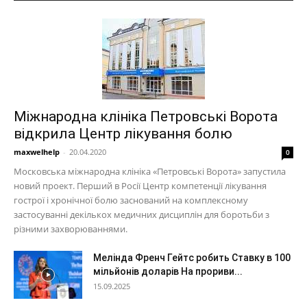
Міжнародна клініка Петровські Ворота
відкрила Центр лікування болю
maxwelhelp
-
20.04.2020
0
Московська міжнародна клініка «Петровські Ворота» запустила
новий проект. Перший в Росії Центр компетенції лікування
гострої і хронічної болю заснований на комплексному
застосуванні декількох медичних дисциплін для боротьби з
різними захворюваннями.
Мелінда Френч Гейтс робить Ставку в 100
мільйонів доларів На прориви...
15.09.2025