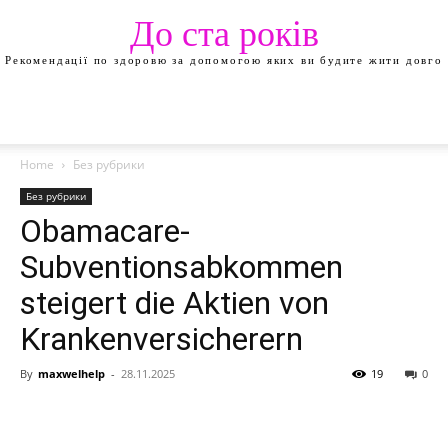
До ста років
Рекомендації по здоровю за допомогою яких ви будите жити довго
Home
Без рубрики
Без рубрики
Obamacare-
Subventionsabkommen
steigert die Aktien von
Krankenversicherern
By
maxwelhelp
-
28.11.2025
19
0