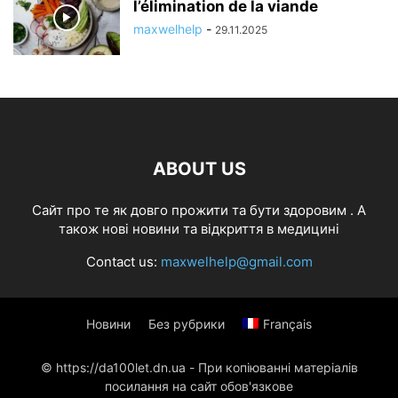
l’élimination de la viande
maxwelhelp
-
29.11.2025
ABOUT US
Cайт про те як довго прожити та бути здоровим . А
також нові новини та відкриття в медицині
Contact us:
maxwelhelp@gmail.com
Новини
Без рубрики
Français
© https://da100let.dn.ua - При копіюванні матеріалів
посилання на сайт обов'язкове