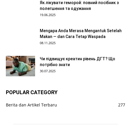
Як лікувати геморой: повний посібник з
полегшення та одужання
19.06.2025
Mengapa Anda Merasa Mengantuk Setelah
Makan — dan Cara Tetap Waspada
08.11.2025
Чи підвищує креатин рівень ДГТ? Що
потрібно знати
30.07.2025
POPULAR CATEGORY
Berita dan Artikel Terbaru
277