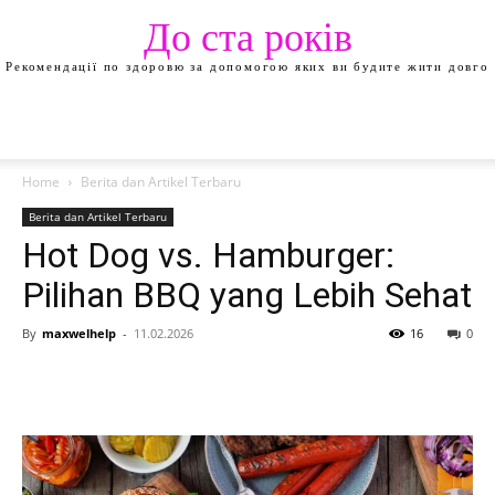
До ста років
Рекомендації по здоровю за допомогою яких ви будите жити довго
Home
Berita dan Artikel Terbaru
Berita dan Artikel Terbaru
Hot Dog vs. Hamburger:
Pilihan BBQ yang Lebih Sehat
By
maxwelhelp
-
11.02.2026
16
0