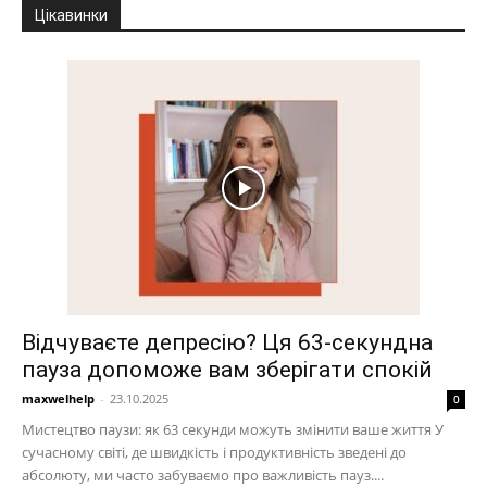
Цікавинки
Відчуваєте депресію? Ця 63-секундна
пауза допоможе вам зберігати спокій
maxwelhelp
-
23.10.2025
0
Мистецтво паузи: як 63 секунди можуть змінити ваше життя У
сучасному світі, де швидкість і продуктивність зведені до
абсолюту, ми часто забуваємо про важливість пауз....