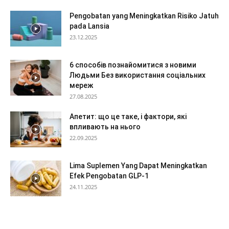
Pengobatan yang Meningkatkan Risiko Jatuh
pada Lansia
23.12.2025
6 способів познайомитися з новими
Людьми Без використання соціальних
мереж
27.08.2025
Апетит: що це таке, і фактори, які
впливають на нього
22.09.2025
Lima Suplemen Yang Dapat Meningkatkan
Efek Pengobatan GLP-1
24.11.2025