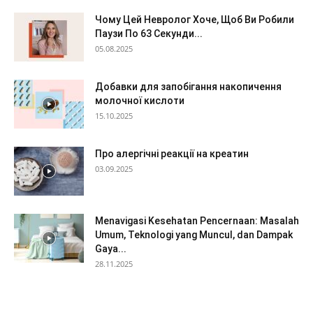
Чому Цей Невролог Хоче, Щоб Ви Робили
Паузи По 63 Секунди...
05.08.2025
Добавки для запобігання накопичення
молочної кислоти
15.10.2025
Про алергічні реакції на креатин
03.09.2025
Menavigasi Kesehatan Pencernaan: Masalah
Umum, Teknologi yang Muncul, dan Dampak
Gaya...
28.11.2025