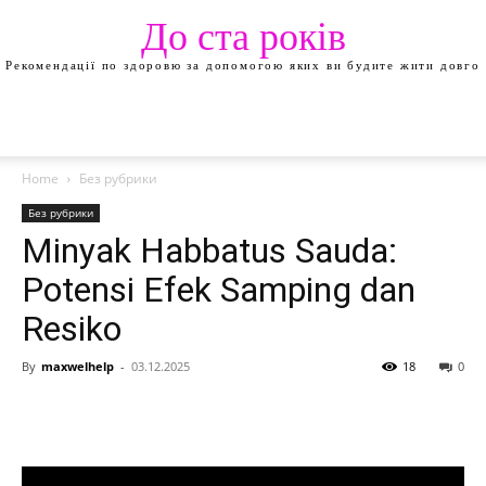
До ста років
Рекомендації по здоровю за допомогою яких ви будите жити довго
Home
Без рубрики
Без рубрики
Minyak Habbatus Sauda:
Potensi Efek Samping dan
Resiko
By
maxwelhelp
-
03.12.2025
18
0