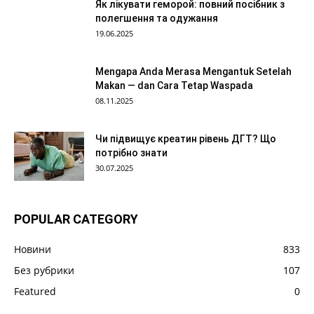
Як лікувати геморой: повний посібник з
полегшення та одужання
19.06.2025
Mengapa Anda Merasa Mengantuk Setelah
Makan — dan Cara Tetap Waspada
08.11.2025
Чи підвищує креатин рівень ДГТ? Що
потрібно знати
30.07.2025
POPULAR CATEGORY
Новини
833
Без рубрики
107
Featured
0