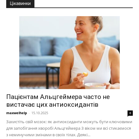
Цікавинки
Пацієнтам Альцгеймера часто не
вистачає цих антиоксидантів
maxwelhelp
-
15.10.2025
0
Захистіть свій мозок: як антиоксиданти можуть бути ключовими
для запобігання хворобі Альцгеймера З віком ми всі стикаємося
з неминучими змінами в своїх тілах. Деякі...