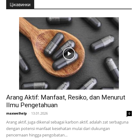
Цікавинки
Arang Aktif: Manfaat, Resiko, dan Menurut
Ilmu Pengetahuan
maxwelhelp
-
13.01.2026
0
Arang aktif, juga dikenal sebagai karbon aktif, adalah zat serbaguna
dengan potensi manfaat kesehatan mulai dari dukungan
pencernaan hingga pengobatan...