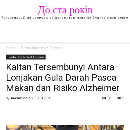
До ста років
Рекомендації по здоровю за допомогою яких ви будите жити довго
Home
Berita dan Artikel Terbaru
Berita dan Artikel Terbaru
Kaitan Tersembunyi Antara
Lonjakan Gula Darah Pasca
Makan dan Risiko Alzheimer
By
maxwelhelp
-
19.04.2026
30
0