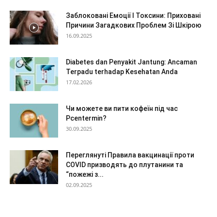
Заблоковані Емоції І Токсини: Приховані
Причини Загадкових Проблем Зі Шкірою
16.09.2025
Diabetes dan Penyakit Jantung: Ancaman
Terpadu terhadap Kesehatan Anda
17.02.2026
Чи можете ви пити кофеїн під час
Pcentermin?
30.09.2025
Переглянуті Правила вакцинації проти
COVID призводять до плутанини та
“пожежі з...
02.09.2025