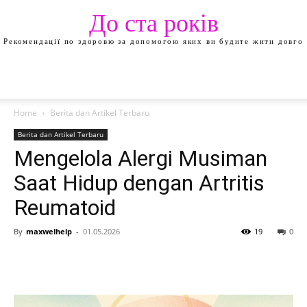
До ста років
Рекомендації по здоровю за допомогою яких ви будите жити довго
Home
Berita dan Artikel Terbaru
Berita dan Artikel Terbaru
Mengelola Alergi Musiman
Saat Hidup dengan Artritis
Reumatoid
By
maxwelhelp
-
01.05.2026
19
0