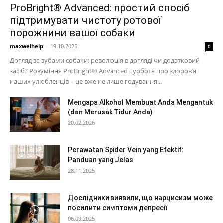
ProBright® Advanced: простий спосіб
підтримувати чистоту ротової
порожнини вашої собаки
maxwelhelp
-
19.10.2025
0
Догляд за зубами собаки: революція в догляді чи додатковий
засіб? Розуміння ProBright® Advanced Турбота про здоров’я
наших улюбленців – це вже не лише годування...
Mengapa Alkohol Membuat Anda Mengantuk
(dan Merusak Tidur Anda)
20.02.2026
Perawatan Spider Vein yang Efektif:
Panduan yang Jelas
28.11.2025
Дослідники виявили, що нарцисизм може
посилити симптоми депресії
06.09.2025