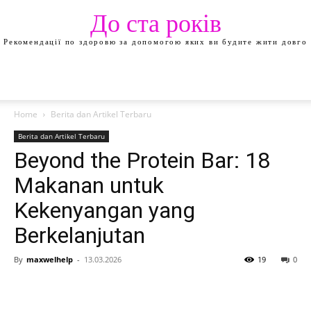
До ста років
Рекомендації по здоровю за допомогою яких ви будите жити довго
Home
Berita dan Artikel Terbaru
Berita dan Artikel Terbaru
Beyond the Protein Bar: 18
Makanan untuk
Kekenyangan yang
Berkelanjutan
By
maxwelhelp
-
13.03.2026
19
0