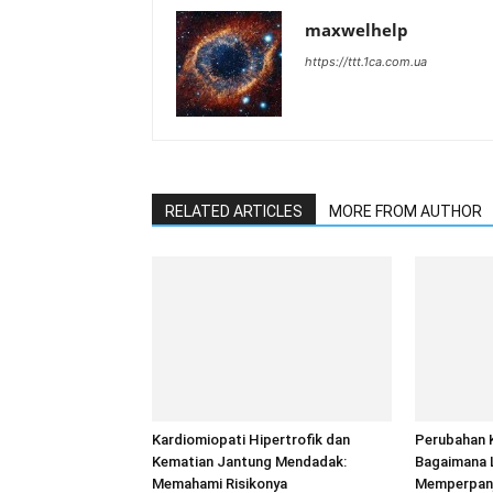
maxwelhelp
https://ttt.1ca.com.ua
RELATED ARTICLES
MORE FROM AUTHOR
Kardiomiopati Hipertrofik dan
Perubahan K
Kematian Jantung Mendadak:
Bagaimana 
Memahami Risikonya
Memperpanj