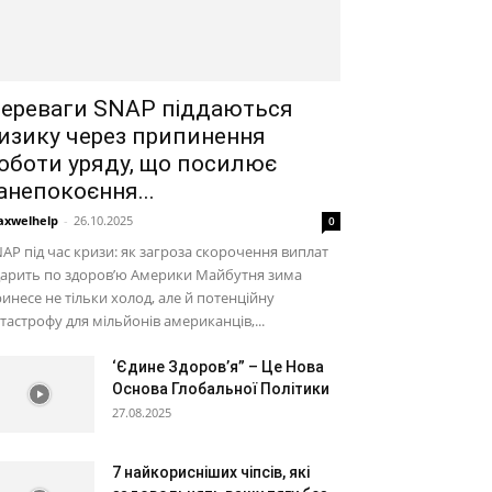
ереваги SNAP піддаються
изику через припинення
оботи уряду, що посилює
анепокоєння...
xwelhelp
-
26.10.2025
0
AP під час кризи: як загроза скорочення виплат
дарить по здоров’ю Америки Майбутня зима
инесе не тільки холод, але й потенційну
тастрофу для мільйонів американців,...
‘Єдине Здоров’я” – Це Нова
Основа Глобальної Політики
27.08.2025
7 найкорисніших чіпсів, які