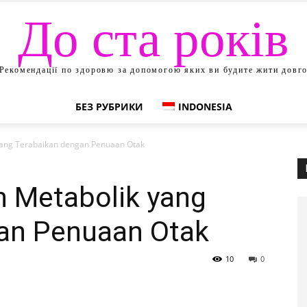
До ста років
Рекомендації по здоровю за допомогою яких ви будите жити довг
БЕЗ РУБРИКИ
INDONESIA
yang Terabaikan dengan Penuaan Otak
n Metabolik yang
an Penuaan Otak
10
0