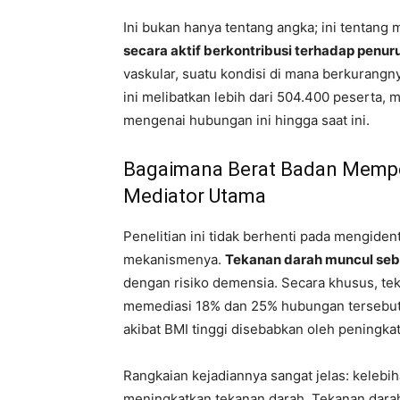
Ini bukan hanya tentang angka; ini tentan
secara aktif berkontribusi terhadap penur
vaskular, suatu kondisi di mana berkurangny
ini melibatkan lebih dari 504.400 peserta, 
mengenai hubungan ini hingga saat ini.
Bagaimana Berat Badan Mempe
Mediator Utama
Penelitian ini tidak berhenti pada mengident
mekanismenya.
Tekanan darah muncul se
dengan risiko demensia. Secara khusus, tek
memediasi 18% dan 25% hubungan tersebut. 
akibat BMI tinggi disebabkan oleh peningka
Rangkaian kejadiannya sangat jelas: keleb
meningkatkan tekanan darah. Tekanan darah 