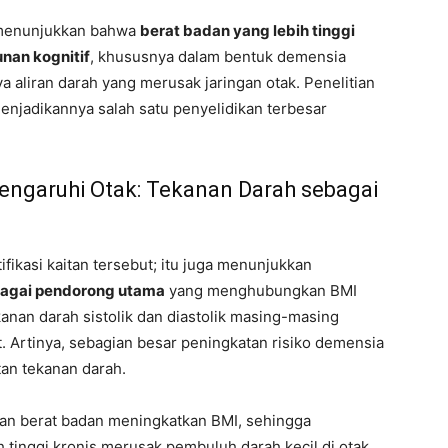
g menunjukkan bahwa
berat badan yang lebih tinggi
unan kognitif
, khususnya dalam bentuk demensia
a aliran darah yang merusak jaringan otak. Penelitian
menjadikannya salah satu penyelidikan terbesar
ngaruhi Otak: Tekanan Darah sebagai
ifikasi kaitan tersebut; itu juga menunjukkan
bagai pendorong utama
yang menghubungkan BMI
anan darah sistolik dan diastolik masing-masing
Artinya, sebagian besar peningkatan risiko demensia
tan tekanan darah.
ihan berat badan meningkatkan BMI, sehingga
tinggi kronis merusak pembuluh darah kecil di otak,