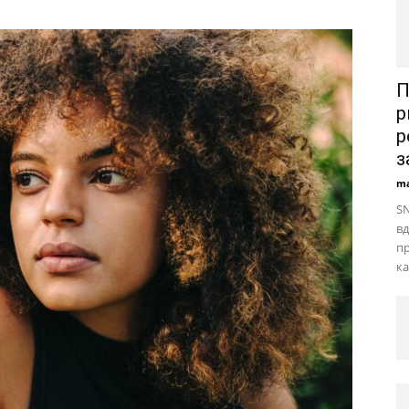
П
р
р
з
ma
SN
в
пр
ка