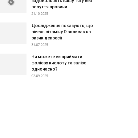
задовольнять вашу тягу без
почуття провини
21.10.2025
Дослідження показують, що
рівень вітаміну D впливає на
ризик депресії
31.07.2025
Чи можете ви приймати
фолієву кислоту та залізо
одночасно?
02.09.2025