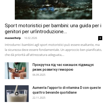
Sport motoristici per bambini: una guida per i
genitori per un’introduzione...
maxwelhelp
-
16.02.2026
0
Introdurre i bambini agli sport motoristici può essere esaltante, ma
la sicurezza deve essere fondamentale. Un approccio ben pianificato,
che dà priorità all'attrezzatura adeguata,...
Прокрутка під час какашок підвищує
ризик розвитку геморою
06.09.2025
Aumenta l’apporto di vitamina D con queste
quattro bevande quotidiane
22.11.2025