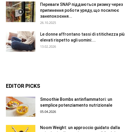
Переваги SNAP піддаються ризику через
припинення роботи уряду, що посилює
занепокоєння...
26.10.2025
Le donne affrontano tassi di stitichezza più
elevati rispetto agli uomini:...
13.02.2026
EDITOR PICKS
Smoothie Bombs antinfiammatori: un
semplice potenziamento nutrizionale
05.04.2026
Noom Weight: un approccio guidato dalla