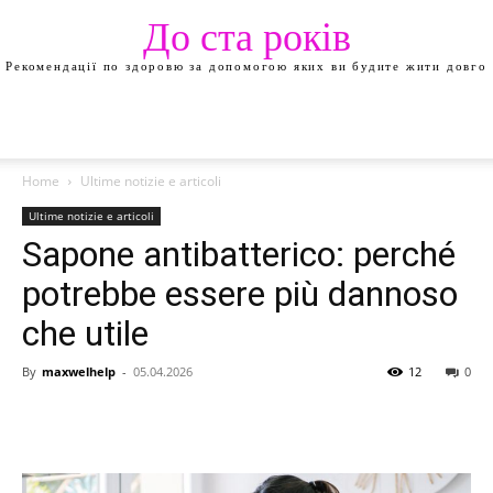
До ста років
Рекомендації по здоровю за допомогою яких ви будите жити довго
Home
Ultime notizie e articoli
Ultime notizie e articoli
Sapone antibatterico: perché
potrebbe essere più dannoso
che utile
By
maxwelhelp
-
05.04.2026
12
0