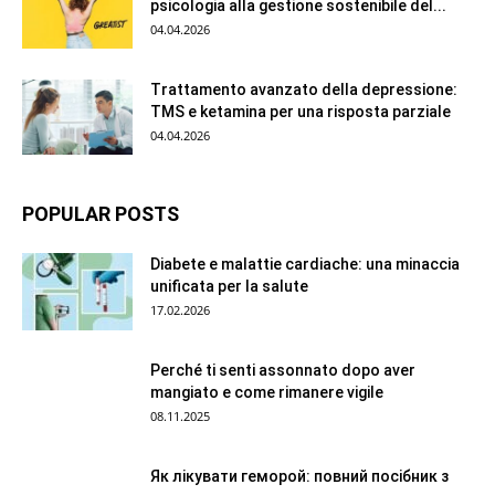
psicologia alla gestione sostenibile del...
04.04.2026
Trattamento avanzato della depressione:
TMS e ketamina per una risposta parziale
04.04.2026
POPULAR POSTS
Diabete e malattie cardiache: una minaccia
unificata per la salute
17.02.2026
Perché ti senti assonnato dopo aver
mangiato e come rimanere vigile
08.11.2025
Як лікувати геморой: повний посібник з