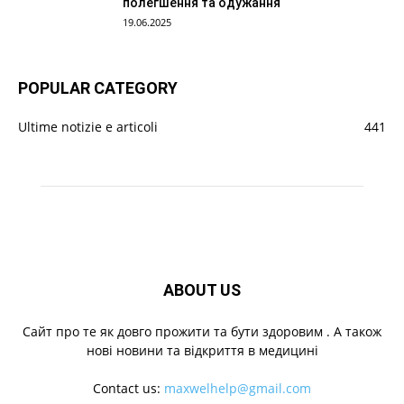
полегшення та одужання
19.06.2025
POPULAR CATEGORY
Ultime notizie e articoli
441
ABOUT US
Cайт про те як довго прожити та бути здоровим . А також
нові новини та відкриття в медицині
Contact us:
maxwelhelp@gmail.com