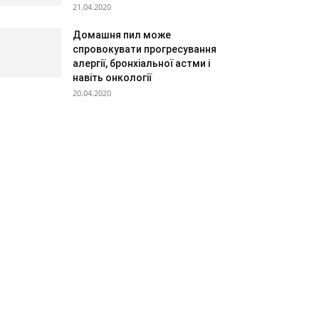
21.04.2020
Домашня пил може
спровокувати прогресування
алергії, бронхіальної астми і
навіть онкології
20.04.2020