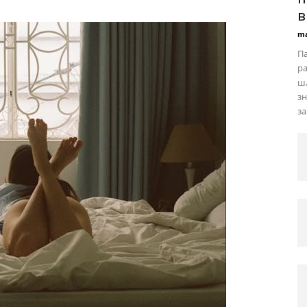
в
ma
Па
ра
шл
зн
за