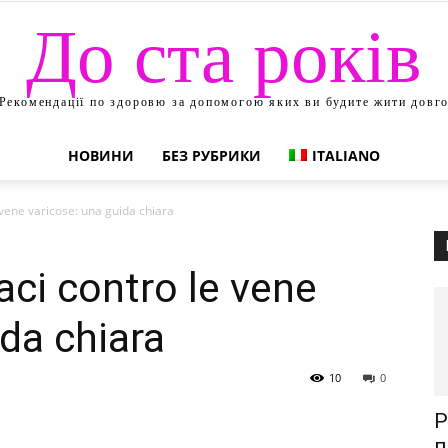
До ста років
Рекомендації по здоровю за допомогою яких ви будите жити довг
НОВИНИ
БЕЗ РУБРИКИ
ITALIANO
 vene varicose: una guida chiara
aci contro le vene
ida chiara
10
0
Р
п