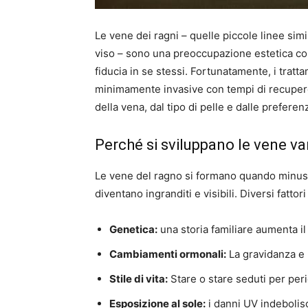
Le vene dei ragni – quelle piccole linee sim
viso – sono una preoccupazione estetica c
fiducia in se stessi. Fortunatamente, i tratt
minimamente invasive con tempi di recupero
della vena, dal tipo di pelle e dalle preferen
Perché si sviluppano le vene va
Le vene del ragno si formano quando minuscol
diventano ingranditi e visibili. Diversi fattor
Genetica:
una storia familiare aumenta il 
Cambiamenti ormonali:
La gravidanza e
Stile di vita:
Stare o stare seduti per peri
Esposizione al sole:
i danni UV indebolisc