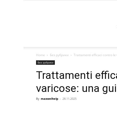
Home
Без рубрики
Trattamenti efficaci contro le
Без рубрики
Trattamenti effic
varicose: una gu
By
maxwelhelp
-
28.11.2025