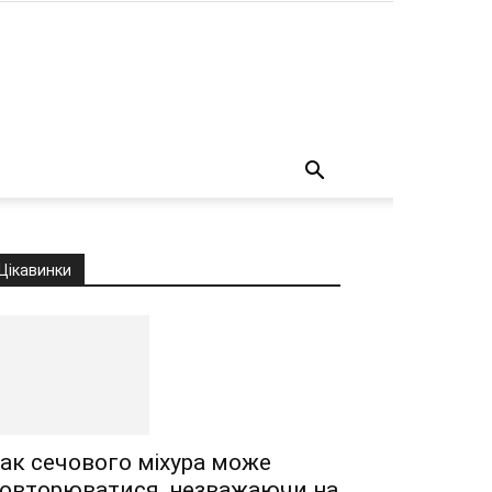
о
Цікавинки
ак сечового міхура може
овторюватися, незважаючи на