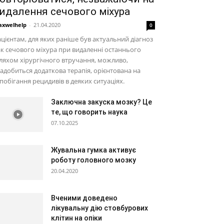
идалення сечового міхура
xwelhelp
-
21.04.2020
0
цієнтам, для яких раніше був актуальний діагноз
к сечового міхура при видаленні останнього
яхом хірургічного втручання, можливо,
адобиться додаткова терапія, орієнтована на
побігання рецидивів в деяких ситуаціях.
Заключна закуска мозку? Це
те, що говорить наука
07.10.2025
Жувальна гумка активує
роботу головного мозку
20.04.2020
Вченими доведено
лікувальну дію стовбурових
клітин на опіки