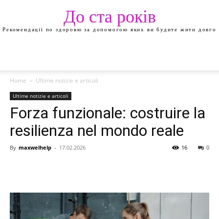
До ста років
Рекомендації по здоровю за допомогою яких ви будите жити довго
Home
Ultime notizie e articoli
Ultime notizie e articoli
Forza funzionale: costruire la
resilienza nel mondo reale
By
maxwelhelp
-
17.02.2026
16
0