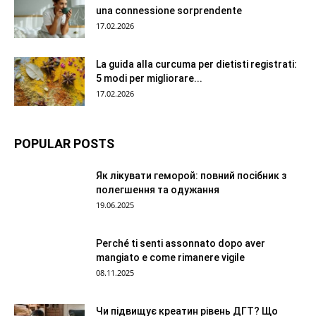
una connessione sorprendente
17.02.2026
La guida alla curcuma per dietisti registrati:
5 modi per migliorare...
17.02.2026
POPULAR POSTS
Як лікувати геморой: повний посібник з
полегшення та одужання
19.06.2025
Perché ti senti assonnato dopo aver
mangiato e come rimanere vigile
08.11.2025
Чи підвищує креатин рівень ДГТ? Що