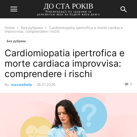
ДО СТА РОКІВ
Рекомендації по здоровю за
допомогою яких ви будите жити довго
Home
Без рубрики
Cardiomiopatia ipertrofica e morte cardiaca
improvvisa: comprendere i rischi
Без рубрики
Cardiomiopatia ipertrofica e
morte cardiaca improvvisa:
comprendere i rischi
0
By
maxwelhelp
-
28.01.2026