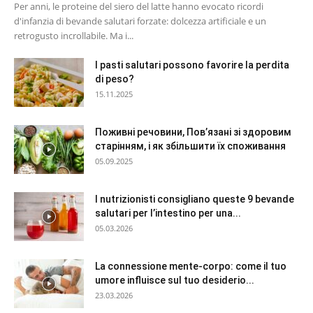
Per anni, le proteine del siero del latte hanno evocato ricordi
d'infanzia di bevande salutari forzate: dolcezza artificiale e un
retrogusto incrollabile. Ma i...
I pasti salutari possono favorire la perdita
di peso?
15.11.2025
Поживні речовини, Пов’язані зі здоровим
старінням, і як збільшити їх споживання
05.09.2025
I nutrizionisti consigliano queste 9 bevande
salutari per l’intestino per una...
05.03.2026
La connessione mente-corpo: come il tuo
umore influisce sul tuo desiderio...
23.03.2026