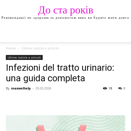
До ста років
Рекомендації по здоровю за допомогою яких ви будите жити довго
Home
Ultime notizie e articoli
Ultime notizie e articoli
Infezioni del tratto urinario:
una guida completa
By
maxwelhelp
-
29.03.2026
18
0