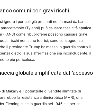
 banco comuni con gravi rischi
i ignora i pericoli già presenti nei farmaci da banco
i paracetamolo (Tylenol) può causare tossicità epatica
idei (FANS) come l’ibuprofene possono causare gravi
 Questi rischi non sono teorici; sono conseguenze
he il presidente Trump ha messo in guardia contro il
ienza dietro la sua affermazione sia inconcludente, il
molto più pericolosa.
minaccia globale amplificata dall’accesso
di Makary è il potenziale di vendite illimitate di
elererebbe la resistenza antimicrobica (AMR), una
nder Fleming mise in guardia nel 1945 sui pericoli