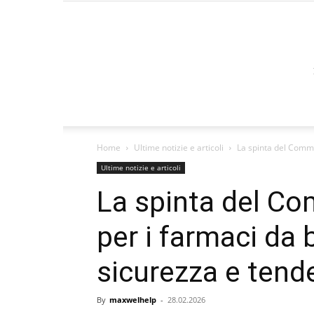
Home
Ultime notizie e articoli
La spinta del Commis
Ultime notizie e articoli
La spinta del Co
per i farmaci da 
sicurezza e tend
By
maxwelhelp
-
28.02.2026