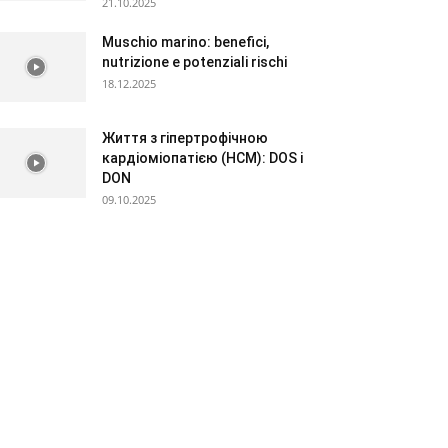
21.10.2025
Muschio marino: benefici,
nutrizione e potenziali rischi
18.12.2025
Життя з гіпертрофічною
кардіоміопатією (HCM): DOS і
DON
09.10.2025