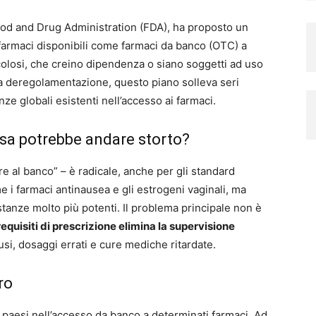
ood and Drug Administration (FDA), ha proposto un
 farmaci disponibili come farmaci da banco (OTC) a
losi, che creino dipendenza o siano soggetti ad uso
 deregolamentazione, questo piano solleva seri
ze globali esistenti nell’accesso ai farmaci.
osa potrebbe andare storto?
e al banco” – è radicale, anche per gli standard
 i farmaci antinausea e gli estrogeni vaginali, ma
anze molto più potenti. Il problema principale non è
requisiti di prescrizione elimina la supervisione
si, dosaggi errati e cure mediche ritardate.
ro
lti paesi nell’accesso da banco a determinati farmaci. Ad