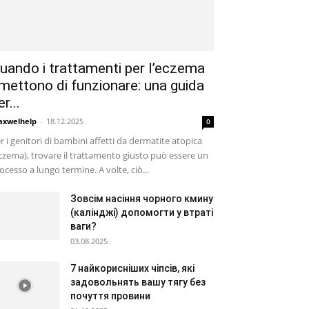
uando i trattamenti per l’eczema
mettono di funzionare: una guida
er...
xwelhelp
-
18.12.2025
0
r i genitori di bambini affetti da dermatite atopica
czema), trovare il trattamento giusto può essere un
ocesso a lungo termine. A volte, ciò...
Зовсім насіння чорного кмину
(калінджі) допомогти у втраті
ваги?
03.08.2025
7 найкорисніших чіпсів, які
задовольнять вашу тягу без
почуття провини