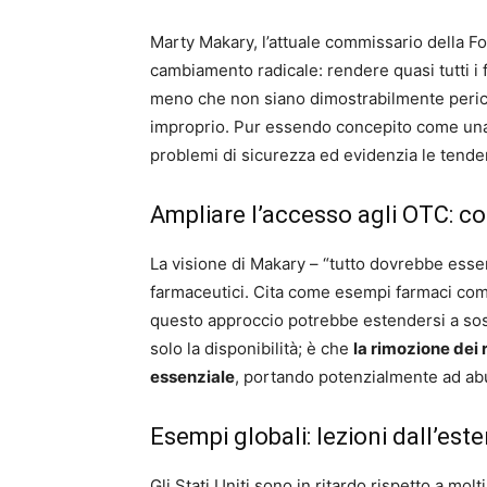
Marty Makary, l’attuale commissario della F
cambiamento radicale: rendere quasi tutti i
meno che non siano dimostrabilmente perico
improprio. Pur essendo concepito come una
problemi di sicurezza ed evidenzia le tenden
Ampliare l’accesso agli OTC: c
La visione di Makary – “tutto dovrebbe esser
farmaceutici. Cita come esempi farmaci come
questo approccio potrebbe estendersi a sost
solo la disponibilità; è che
la rimozione dei 
essenziale
, portando potenzialmente ad abu
Esempi globali: lezioni dall’este
Gli Stati Uniti sono in ritardo rispetto a mo