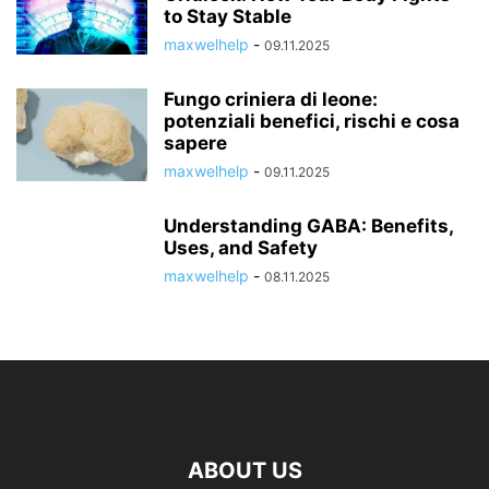
to Stay Stable
maxwelhelp
-
09.11.2025
Fungo criniera di leone:
potenziali benefici, rischi e cosa
sapere
maxwelhelp
-
09.11.2025
Understanding GABA: Benefits,
Uses, and Safety
maxwelhelp
-
08.11.2025
ABOUT US