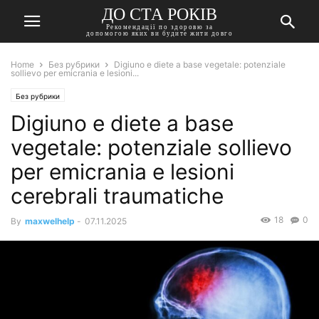
ДО СТА РОКІВ
Рекомендації по здоровю за
допомогою яких ви будите жити довго
Home
Без рубрики
Digiuno e diete a base vegetale: potenziale
sollievo per emicrania e lesioni...
Без рубрики
Digiuno e diete a base
vegetale: potenziale sollievo
per emicrania e lesioni
cerebrali traumatiche
18
0
By
maxwelhelp
-
07.11.2025