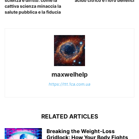
scienza e diritto: come la
acido citrico e i loro benefici
cattiva scienza minaccia la
salute pubblica e la fiducia
maxwelhelp
https://ttt.1ca.com.ua
RELATED ARTICLES
Breaking the Weight-Loss
Gridlock: How Your Body Fights