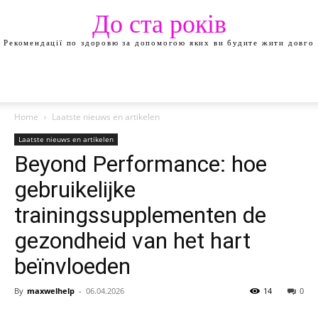
До ста років
Рекомендації по здоровю за допомогою яких ви будите жити довго
Home
Laatste nieuws en artikelen
Laatste nieuws en artikelen
Beyond Performance: hoe
gebruikelijke
trainingssupplementen de
gezondheid van het hart
beïnvloeden
By
maxwelhelp
-
06.04.2026
14
0