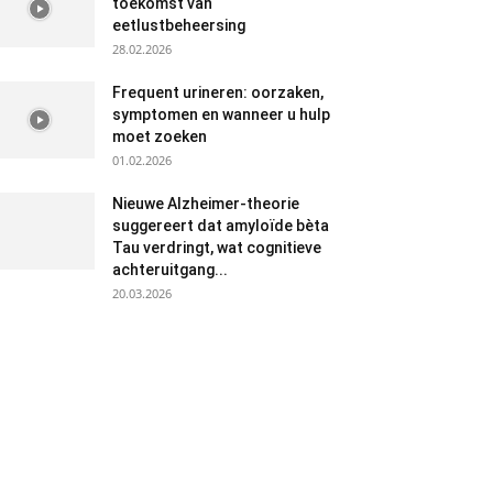
toekomst van
eetlustbeheersing
28.02.2026
Frequent urineren: oorzaken,
symptomen en wanneer u hulp
moet zoeken
01.02.2026
Nieuwe Alzheimer-theorie
suggereert dat amyloïde bèta
Tau verdringt, wat cognitieve
achteruitgang...
20.03.2026