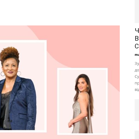
Ч
В
С
ma
Зу
д
Су
пр
ві