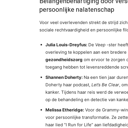
Belangenbehartiging door versc
persoonlijke nalatenschap
Voor veel overlevenden strekt de strijd zich 
sociale rechtvaardigheid en persoonlijke fil
Julia Louis-Dreyfus:
De
Veep
-ster heeft
overleving te koppelen aan een bredere p
gezondheidszorg
om ervoor te zorgen d
toegang hebben tot levensreddende scr
Shannen Doherty:
Na een tien jaar durend
Doherty haar podcast,
Let’s Be Clear
, om
kanker. Tijdens haar reis werd de verwo
op de behandeling en detectie van kanke
Melissa Etheridge:
Voor de Grammy-winn
voor persoonlijke transformatie. Ze zett
haar lied “I Run for Life” aan liefdadighe