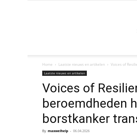
Home
Laatste nieuws en artikelen
Voices of Resi
Laatste nieuws en artikelen
Voices of Resili
beroemdheden he
borstkanker tra
By
maxwelhelp
-
06.04.2026