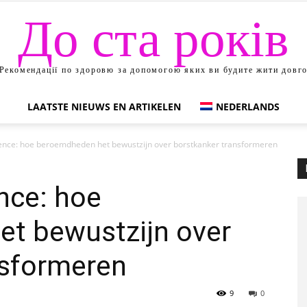
До ста років
Рекомендації по здоровю за допомогою яких ви будите жити довг
LAATSTE NIEUWS EN ARTIKELEN
NEDERLANDS
lience: hoe beroemdheden het bewustzijn over borstkanker transformeren
ence: hoe
t bewustzijn over
nsformeren
9
0