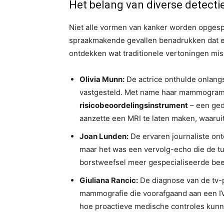
Het belang van diverse detect
Niet alle vormen van kanker worden opges
spraakmakende gevallen benadrukken dat er
ontdekken wat traditionele vertoningen mis
Olivia Munn:
De actrice onthulde onlangs
vastgesteld. Met name haar mammogram 
risicobeoordelingsinstrument
– een gede
aanzette een MRI te laten maken, waaruit
Joan Lunden:
De ervaren journaliste on
maar het was een vervolg-echo die de tu
borstweefsel meer gespecialiseerde bee
Giuliana Rancic:
De diagnose van de tv-p
mammografie die voorafgaand aan een I
hoe proactieve medische controles kunne