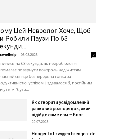
ому Цей Невролог Хоче, Щоб
и Робили Паузи По 63
екунди...
xwelhelp
-
05.08.2025
0
пинись на 63 секунди: як нейробіологія
опомагає повернути контроль над життям
часний світ-це безперервна гонка за
одуктивністю, успіхом і, здавалося б, постійним
дчуттям "бути...
Як створити усвідомлений
ранковий розпорядок, який
підійде саме вам – Блог...
29.07.2025
Honger tot zwijgen brengen: de