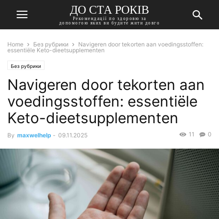
ДО СТА РОКІВ
Рекомендації по здоровю за
допомогою яких ви будите жити довго
Home
Без рубрики
Navigeren door tekorten aan voedingsstoffen:
essentiële Keto-dieetsupplementen
Без рубрики
Navigeren door tekorten aan
voedingsstoffen: essentiële
Keto-dieetsupplementen
11
0
By
maxwelhelp
-
09.11.2025