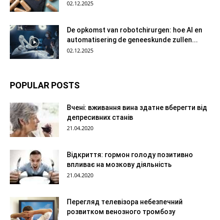
02.12.2025
De opkomst van robotchirurgen: hoe AI en
automatisering de geneeskunde zullen...
02.12.2025
POPULAR POSTS
Вчені: вживання вина здатне вберегти від
депресивних станів
21.04.2020
Відкриття: гормон голоду позитивно
впливає на мозкову діяльність
21.04.2020
Перегляд телевізора небезпечний
розвитком венозного тромбозу