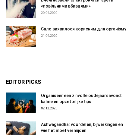
«повільними вбивцями»
20.04.2020
Сало виявилося корисним для організму
21.04.2020
EDITOR PICKS
Organiseer een zinvolle oudejaarsavond:
kalme en opzettelijke tips
02.12.2025
Ashwagandha: voordelen, bijwerkingen en
wie het moet vermijden