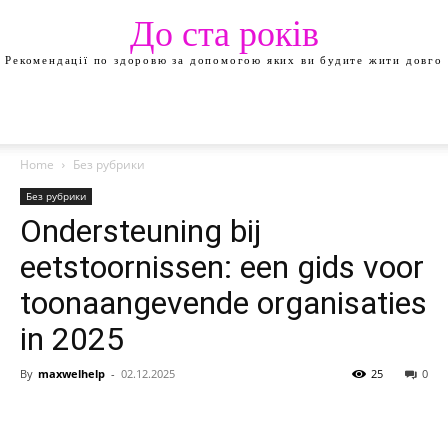
До ста років
Рекомендації по здоровю за допомогою яких ви будите жити довго
Home
Без рубрики
Без рубрики
Ondersteuning bij
eetstoornissen: een gids voor
toonaangevende organisaties
in 2025
By
maxwelhelp
-
02.12.2025
25
0