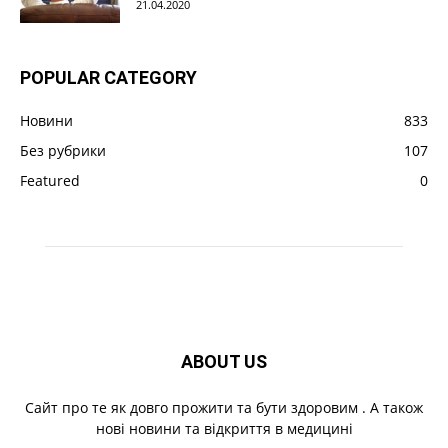
21.04.2020
POPULAR CATEGORY
Новини
833
Без рубрики
107
Featured
0
ABOUT US
Cайт про те як довго прожити та бути здоровим . А також
нові новини та відкриття в медицині