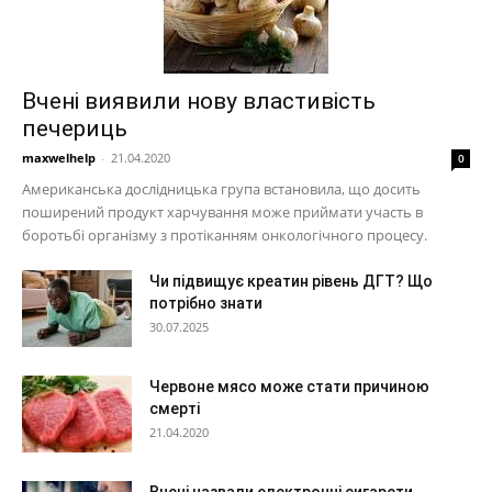
Вчені виявили нову властивість
печериць
maxwelhelp
-
21.04.2020
0
Американська дослідницька група встановила, що досить
поширений продукт харчування може приймати участь в
боротьбі організму з протіканням онкологічного процесу.
Чи підвищує креатин рівень ДГТ? Що
потрібно знати
30.07.2025
Червоне мясо може стати причиною
смерті
21.04.2020
Вчені назвали електронні сигарети