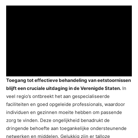
Toegang tot effectieve behandeling van eetstoornissen
blijft een cruciale uitdaging in de Verenigde Staten.
In
veel regio’s ontbreekt het aan gespecialiseerde
faciliteiten en goed opgeleide professionals, waardoor
individuen en gezinnen moeite hebben om passende
zorg te vinden. Deze ongelijkheid benadrukt de
dringende behoefte aan toegankelijke ondersteunende
netwerken en middelen. Gelukkig zijn er talloze