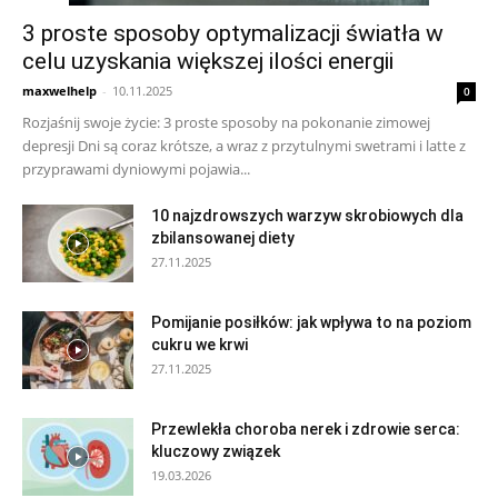
3 proste sposoby optymalizacji światła w
celu uzyskania większej ilości energii
maxwelhelp
-
10.11.2025
0
Rozjaśnij swoje życie: 3 proste sposoby na pokonanie zimowej
depresji Dni są coraz krótsze, a wraz z przytulnymi swetrami i latte z
przyprawami dyniowymi pojawia...
10 najzdrowszych warzyw skrobiowych dla
zbilansowanej diety
27.11.2025
Pomijanie posiłków: jak wpływa to na poziom
cukru we krwi
27.11.2025
Przewlekła choroba nerek i zdrowie serca:
kluczowy związek
19.03.2026