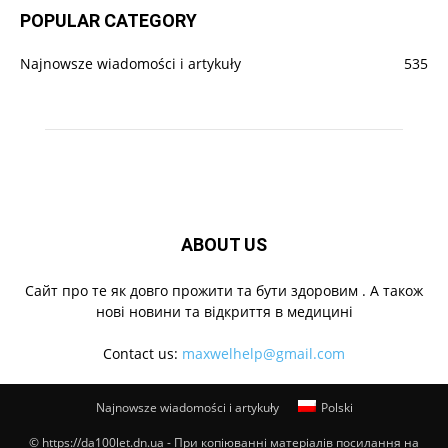
POPULAR CATEGORY
Najnowsze wiadomości i artykuły
535
ABOUT US
Cайт про те як довго прожити та бути здоровим . А також
нові новини та відкриття в медицині
Contact us:
maxwelhelp@gmail.com
Najnowsze wiadomości i artykuły
Polski
© https://da100let.dn.ua - При копіюванні матеріалів посилання на