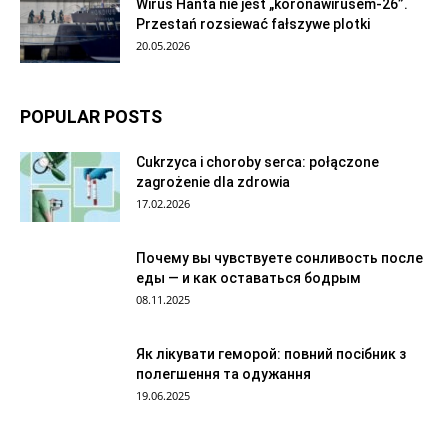
Wirus Hanta nie jest „koronawirusem-26”.
Przestań rozsiewać fałszywe plotki
20.05.2026
POPULAR POSTS
Cukrzyca i choroby serca: połączone
zagrożenie dla zdrowia
17.02.2026
Почему вы чувствуете сонливость после
еды — и как оставаться бодрым
08.11.2025
Як лікувати геморой: повний посібник з
полегшення та одужання
19.06.2025