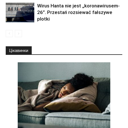
Wirus Hanta nie jest „koronawirusem-
26”. Przestań rozsiewać fałszywe
plotki
Цікавинки