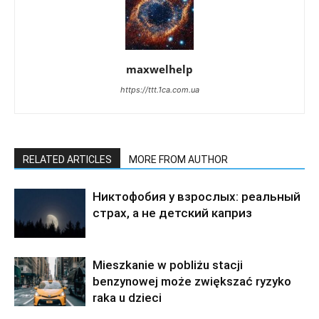
maxwelhelp
https://ttt.1ca.com.ua
RELATED ARTICLES
MORE FROM AUTHOR
Никтофобия у взрослых: реальный
страх, а не детский каприз
Mieszkanie w pobliżu stacji
benzynowej może zwiększać ryzyko
raka u dzieci