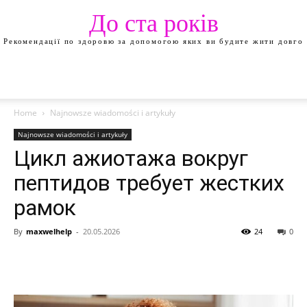
До ста років
Рекомендації по здоровю за допомогою яких ви будите жити довго
Home
Najnowsze wiadomości i artykuły
Najnowsze wiadomości i artykuły
Цикл ажиотажа вокруг
пептидов требует жестких
рамок
By
maxwelhelp
-
20.05.2026
24
0