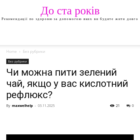
До ста років
Рекомендації по здоровю за допомогою яких ви будите жити довго
Home
Без рубрики
Без рубрики
Чи можна пити зелений
чай, якщо у вас кислотний
рефлюкс?
By
maxwelhelp
-
03.11.2025
21
0