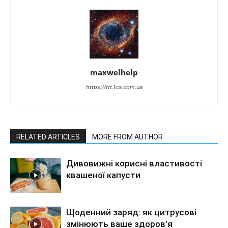
maxwelhelp
https://ttt.1ca.com.ua
RELATED ARTICLES
MORE FROM AUTHOR
Дивовижні корисні властивості
квашеної капусти
Щоденний заряд: як цитрусові
змінюють ваше здоров’я