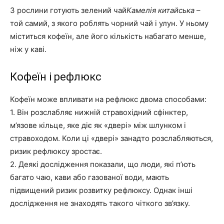
З рослини готують зелений чай
Камелія китайська
–
той самий, з якого роблять чорний чай і улун. У ньому
міститься кофеїн, але його кількість набагато менше,
ніж у каві.
Кофеїн і рефлюкс
Кофеїн може впливати на рефлюкс двома способами:
1. Він розслабляє нижній стравохідний сфінктер,
м’язове кільце, яке діє як «двері» між шлунком і
стравоходом. Коли ці «двері» занадто розслабляються,
ризик рефлюксу зростає.
2. Деякі дослідження показали, що люди, які п’ють
багато чаю, кави або газованої води, мають
підвищений ризик розвитку рефлюксу. Однак інші
дослідження не знаходять такого чіткого зв’язку.