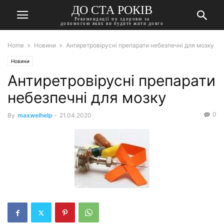
ДО СТА РОКІВ
Рекомендації по здоровю за
допомогою яких ви будите жити довго
Home
Новини
Антиретровірусні препарати небезпечні для мозку
Новини
Антиретровірусні препарати
небезпечні для мозку
0
By
maxwelhelp
-
21.04.2020