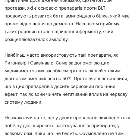
Практичне дослідження показало, що інгібітори
протеази, які є основою препаратів проти ВІЛ,
провокують розвиток бета-амилоидного білка, який має
пряме відношення до деменції. Наслідком прийому
таких речовин стало підвищення ферменту, який
розщеплював білок амілоїду.
Найбільш часто використовують такі препарати, як
Ритонавір і Саквінавір. Саме за допомогою цих
медикаментозних засобів смертність людей з таким
діагнозом зменшилася на 50%. Проте вчені встановили,
що в цих препаратів є досить серйозний побічний
ефект, так як вони чинять негативний вплив на нервову
систему людини.
Незважаючи на те, що у даних препаратів виявлено таку
побічну дію, широкого застосування їх прибирати, у
всякому разі, поки що, не будуть. Обумовлено це тим,