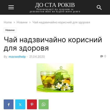
ДО СТА РОКІВ
Рекомендації по здоровю за
допомогою яких ви будите жити довго
Home
Новини
Чай надзвичайно корисний для здоровя
Новини
Чай надзвичайно корисний
для здоровя
0
By
maxwelhelp
-
21.04.2020