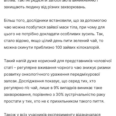
вплив. Такі інгредієнти запобігають виникненню і
захищають людину від різних захворювань.
Більш того, дослідники встановили, що за допомогою
чаю можна позбутися зайвої маси тіла, при чому для
цього не потрібно докладати особливих зусиль. Так,
стало відомо, якщо цілий день пити зелений чай, то
можна скинути приблизно 100 зайвих кілокалорій.
Такий напій дуже корисний для представників чоловічої
статі – регулярне вживання чорного чаю знижує ризики
розвитку онкологічного ураження передміхурової
залози. Дослідження показує, що серед тих, хто
регулярно п’є чай, лише в 9% випадків виникає таке
захворювання, порівняно з 30% зустрічальністю раку
простати у тих, хто не є прихильником такого пиття.
Також у всіх учасників експерименту відзначалася