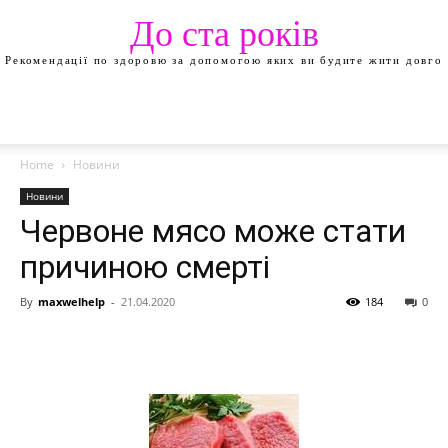
До ста років
Рекомендації по здоровю за допомогою яких ви будите жити довго
Home
Новини
Новини
Червоне мясо може стати
причиною смерті
By
maxwelhelp
-
21.04.2020
184
0