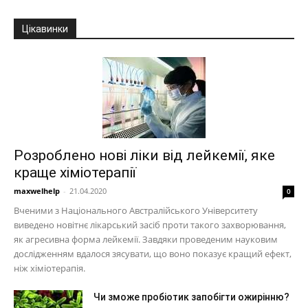
Цікавинки
Розроблено нові ліки від лейкемії, яке
краще хіміотерапії
maxwelhelp
-
21.04.2020
0
Вченими з Національного Австралійського Університету
виведено новітнє лікарський засіб проти такого захворювання,
як агресивна форма лейкемії. Завдяки проведеним науковим
дослідженням вдалося зясувати, що воно показує кращий ефект,
ніж хіміотерапія.
Чи зможе пробіотик запобігти ожирінню?