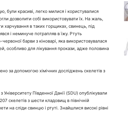
цю, були красиві, легко милися і користувалися
гли дозволити собі використовувати їх. На жаль,
ти харчування в таких горщиках, свинець, під
ся і неминуче потрапляв в їжу. Ртуть
-червоної барви з кіноварі, яка використовувалася
ей, особливо для лікування прокази, адже половина
ено за допомогою хімічних досліджень скелетів з
з Університету Південної Данії (SDU) опублікували
 207 скелетів з шести кладовищ в північній
ети на сліди свинцю і ртуті. Знайшлися високі рівні