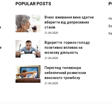
POPULAR POSTS
P
Вчені: вживання вина здатне
Н
вберегти від депресивних
Б
и
станів
21.04.2020
F
Відкриття: гормон голоду
е
позитивно впливає на
мозкову діяльність
21.04.2020
Перегляд телевізора
небезпечний розвитком
венозного тромбозу
21.04.2020