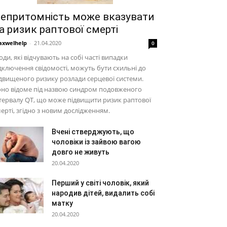
епритомність може вказувати
а ризик раптової смерті
xwelhelp
-
21.04.2020
0
ди, які відчувають на собі часті випадки
дключення свідомості, можуть бути схильні до
двищеного ризику розлади серцевої системи.
но відоме під назвою синдром подовженого
тервалу QT, що може підвищити ризик раптової
ерті, згідно з новим дослідженням.
Вчені стверджують, що
чоловіки із зайвою вагою
довго не живуть
20.04.2020
Перший у світі чоловік, який
народив дітей, видалить собі
матку
20.04.2020