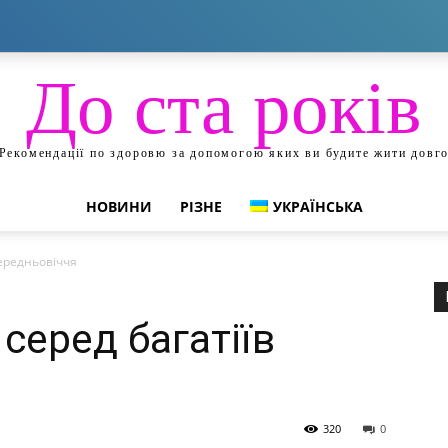
До ста років
Рекомендації по здоровю за допомогою яких ви будите жити довг
НОВИНИ
РІЗНЕ
УКРАЇНСЬКА
середньовіччя
серед багатіїв
320
0