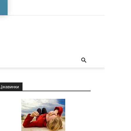
о
Цікавинки