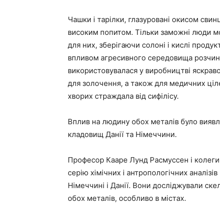
Чашки і тарілки, глазуровані окисом свин
високим попитом. Тільки заможні люди мо
для них, зберігаючи солоні і кислі продук
впливом агресивного середовища розчиняв
використовувалася у виробництві яскраво
для золочення, а також для медичних ціл
хворих страждала від сифілісу.
Вплив на людину обох металів було виявл
кладовищ Данії та Німеччини.
Професор Кааре Лунд Расмуссен і колеги 
серію хімічних і антропологічних аналізів
Німеччині і Данії. Вони досліджували скел
обох металів, особливо в містах.