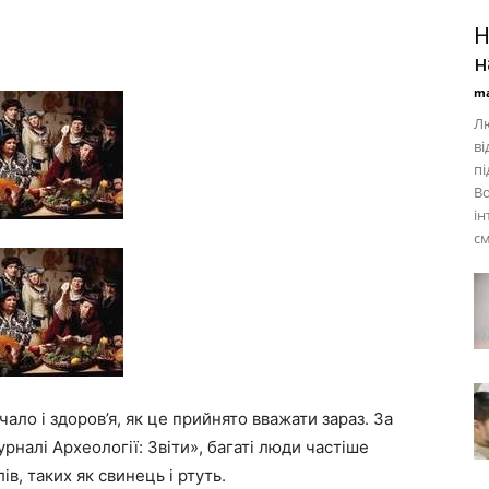
Н
н
ma
Лю
ві
пі
Во
ін
см
ало і здоров’я, як це прийнято вважати зараз. За
налі Археології: Звіти», багаті люди частіше
в, таких як свинець і ртуть.