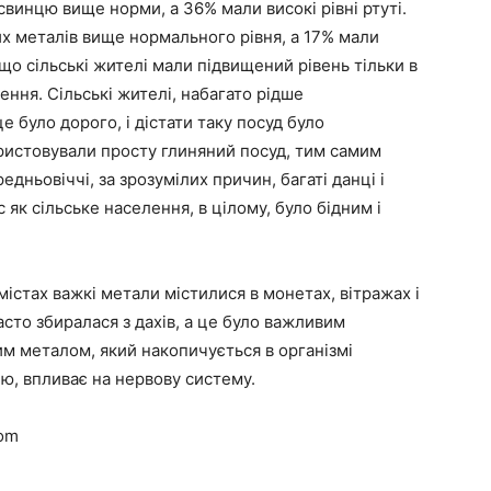
 свинцю вище норми, а 36% мали високі рівні ртуті.
ких металів вище нормального рівня, а 17% мали
 що сільські жителі мали підвищений рівень тільки в
ення. Сільські жителі, набагато рідше
е було дорого, і дістати таку посуд було
ристовували просту глиняний посуд, тим самим
едньовіччі, за зрозумілих причин, багаті данці і
с як сільське населення, в цілому, було бідним і
істах важкі метали містилися в монетах, вітражах і
асто збиралася з дахів, а це було важливим
м металом, який накопичується в організмі
ю, впливає на нервову систему.
om