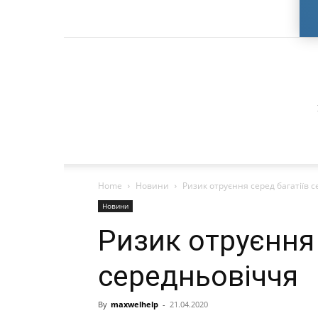
Home
Новини
Ризик отруєння серед багатіїв 
Новини
Ризик отруєння 
середньовіччя
By
maxwelhelp
-
21.04.2020