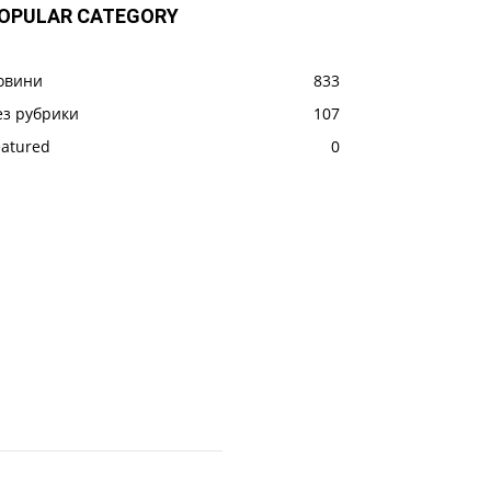
OPULAR CATEGORY
овини
833
ез рубрики
107
eatured
0