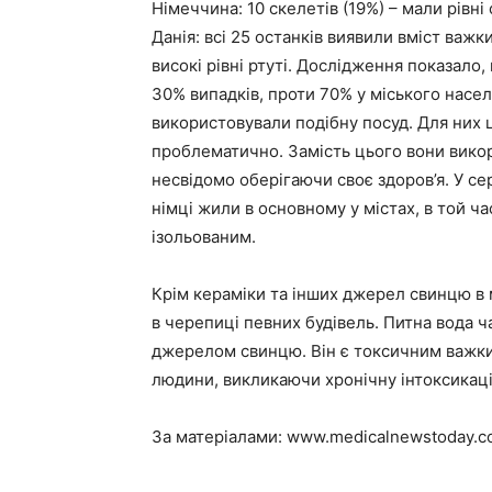
Німеччина: 10 скелетів (19%) – мали рівні
Данія: всі 25 останків виявили вміст важ
високі рівні ртуті. Дослідження показало,
30% випадків, проти 70% у міського насел
використовували подібну посуд. Для них ц
проблематично. Замість цього вони вико
несвідомо оберігаючи своє здоров’я. У сер
німці жили в основному у містах, в той ча
ізольованим.
Крім кераміки та інших джерел свинцю в м
в черепиці певних будівель. Питна вода ч
джерелом свинцю. Він є токсичним важки
людини, викликаючи хронічну інтоксикаці
За матеріалами:
www.medicalnewstoday.c