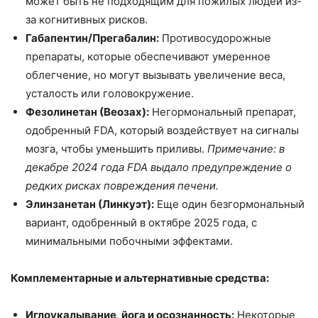
может быть не подходящим для пожилых людей из-
за когнитивных рисков.
Габапентин/Прегабалин:
Противосудорожные
препараты, которые обеспечивают умеренное
облегчение, но могут вызывать увеличение веса,
усталость или головокружение.
Фезолинетан (Веозах):
Негормональный препарат,
одобренный FDA, который воздействует на сигналы
мозга, чтобы уменьшить приливы.
Примечание: в
декабре 2024 года FDA выдало предупреждение о
редких рисках повреждения печени.
Элинзанетан (Линкуэт):
Еще один безгормональный
вариант, одобренный в октябре 2025 года, с
минимальными побочными эффектами.
Комплементарные и альтернативные средства:
Иглоукалывание, йога и осознанность:
Некоторые