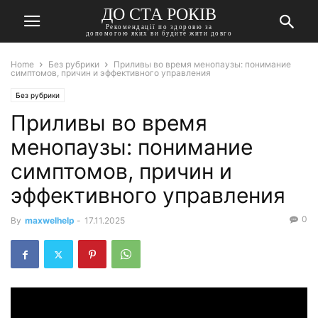
ДО СТА РОКІВ
Рекомендації по здоровю за
допомогою яких ви будите жити довго
Home
Без рубрики
Приливы во время менопаузы: понимание
симптомов, причин и эффективного управления
Без рубрики
Приливы во время
менопаузы: понимание
симптомов, причин и
эффективного управления
0
By
maxwelhelp
-
17.11.2025