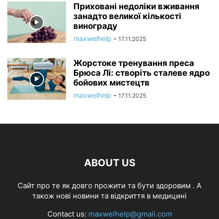
Приховані недоліки вживання
занадто великої кількості
винограду
maxwelhelp
-
17.11.2025
Жорстоке тренування преса
Брюса Лі: створіть сталеве ядро
бойових мистецтв
maxwelhelp
-
17.11.2025
ABOUT US
Cайт про те як довго прожити та бути здоровим . А
також нові новини та відкриття в медицині
Contact us:
maxwelhelp@gmail.com