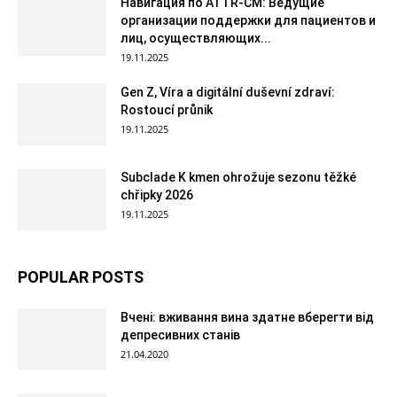
Навигация по ATTR-CM: Ведущие
организации поддержки для пациентов и
лиц, осуществляющих...
19.11.2025
Gen Z, Víra a digitální duševní zdraví:
Rostoucí průnik
19.11.2025
Subclade K kmen ohrožuje sezonu těžké
chřipky 2026
19.11.2025
POPULAR POSTS
Вчені: вживання вина здатне вберегти від
депресивних станів
21.04.2020