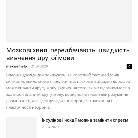
Мозкові хвилі передбачають швидкість
вивчення другої мови
maxwelhelp
-
21.04.2020
0
Вперше дослідники показують, як короткий тест шаблонів
мозкових хвиль може передбачити, наскільки швидко дорослий
може вивчити другу мову. Вивчення того, як ми відрізняємося в
здатності вивчити другу мову, корисно не тільки для розуміння
двомовності, але і для дослідження процесів навчання і
пластичності нейронів.
Інсулінові інєкції можна замінити спреєм
21.04.2020