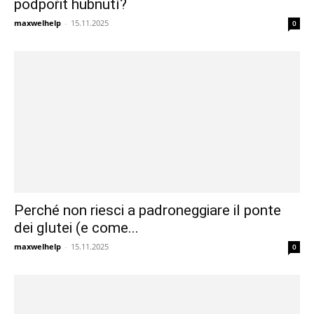
podpořit hubnutí?
maxwelhelp
-
15.11.2025
0
Perché non riesci a padroneggiare il ponte
dei glutei (e come...
maxwelhelp
-
15.11.2025
0