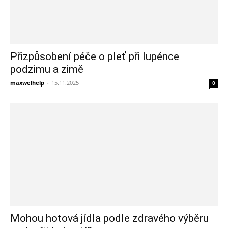
Přizpůsobení péče o pleť při lupénce
podzimu a zimě
maxwelhelp
-
15.11.2025
0
Mohou hotová jídla podle zdravého výběru