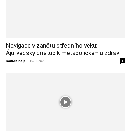
Navigace v zánětu středního věku:
Ájurvédský přístup k metabolickému zdraví
maxwelhelp
-
16.11.2025
0