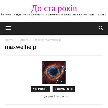
До ста років
Рекомендації по здоровю за допомогою яких ви будите жити довго
Home
Authors
Posts by maxwelhelp
maxwelhelp
985 POSTS
0 COMMENTS
https://ttt.1ca.com.ua