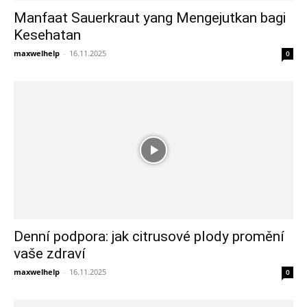
Manfaat Sauerkraut yang Mengejutkan bagi
Kesehatan
maxwelhelp
-
16.11.2025
0
Denní podpora: jak citrusové plody promění
vaše zdraví
maxwelhelp
-
16.11.2025
0