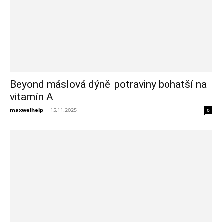
Beyond máslová dýně: potraviny bohatší na
vitamín A
maxwelhelp
-
15.11.2025
0