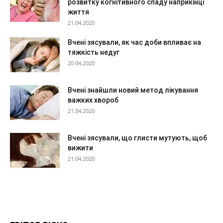
розвитку когнітивного спаду наприкінці
життя
21.04.2020
Вчені зясували, як час доби впливає на
тяжкість недуг
20.04.2020
Вчені знайшли новий метод лікування
важких хвороб
21.04.2020
Вчені зясували, що глисти мутують, щоб
вижити
21.04.2020