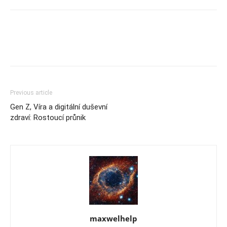
Previous article
Gen Z, Víra a digitální duševní
zdraví: Rostoucí průnik
maxwelhelp