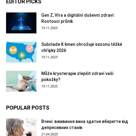
EDITOR PICKS
Gen Z, Víra a digitální duševní zdraví:
Rostoucí průnik
19.11.2025
Subclade K kmen ohrožuje sezonu těžké
chřipky 2026
19.11.2025
Může kryoterapie zlepšit zdraví vaší
pokožky?
19.11.2025
POPULAR POSTS
Вчені: вживання вина здатне вберегти від
депресивних станів
21.04.2020