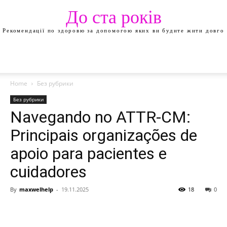
До ста років
Рекомендації по здоровю за допомогою яких ви будите жити довго
Home
Без рубрики
Без рубрики
Navegando no ATTR-CM:
Principais organizações de
apoio para pacientes e
cuidadores
By
maxwelhelp
-
19.11.2025
18
0