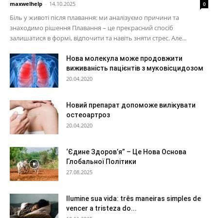
maxwelhelp
-
14.10.2025
0
Біль у животі після плавання: ми аналізуємо причини та
знаходимо рішення Плавання – це прекрасний спосіб
залишатися в формі, відпочити та навіть зняти стрес. Але...
Нова молекула може продовжити
виживаність пацієнтів з муковісцидозом
20.04.2020
Новий препарат допоможе вилікувати
остеоартроз
20.04.2020
‘Єдине Здоров’я” – Це Нова Основа
Глобальної Політики
27.08.2025
Ilumine sua vida: três maneiras simples de
vencer a tristeza do...