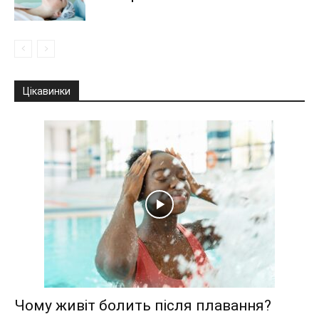
Цікавинки
Чому живіт болить після плавання?