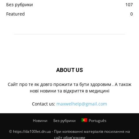
Без рубрики
107
Featured
0
ABOUT US
Cайт про те як довго прожити та бути здоровим . А також
нові новини та відкриття в медицині
Contact us:
maxwelhelp@gmail.com
Новини
Без рубрики
Português
© https://da100let.dn.ua - При копіюванні матеріалів посилання на
сайт обов'язкове