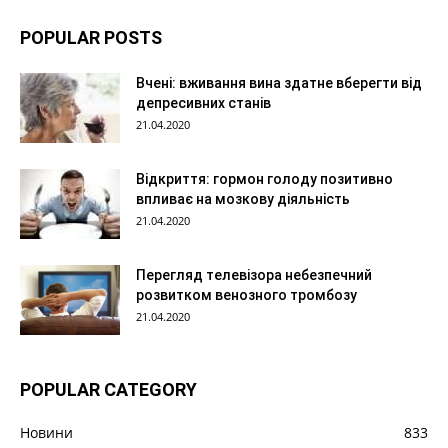
POPULAR POSTS
Вчені: вживання вина здатне вберегти від
депресивних станів
21.04.2020
Відкриття: гормон голоду позитивно
впливає на мозкову діяльність
21.04.2020
Перегляд телевізора небезпечний
розвитком венозного тромбозу
21.04.2020
POPULAR CATEGORY
Новини
833