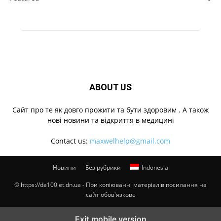
ABOUT US
Cайт про те як довго прожити та бути здоровим . А також
нові новини та відкриття в медицині
Contact us:
maxwelhelp@gmail.com
Новини
Без рубрики
Indonesia
© https://da100let.dn.ua - При копіюванні матеріалів посилання на
сайт обов'язкове
Exit mobile version