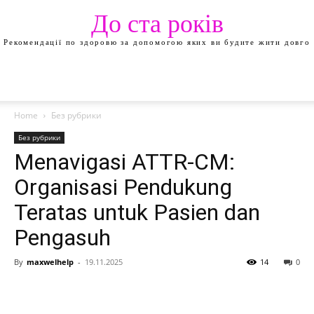
До ста років
Рекомендації по здоровю за допомогою яких ви будите жити довго
Home
Без рубрики
Без рубрики
Menavigasi ATTR-CM:
Organisasi Pendukung
Teratas untuk Pasien dan
Pengasuh
By
maxwelhelp
-
19.11.2025
14
0