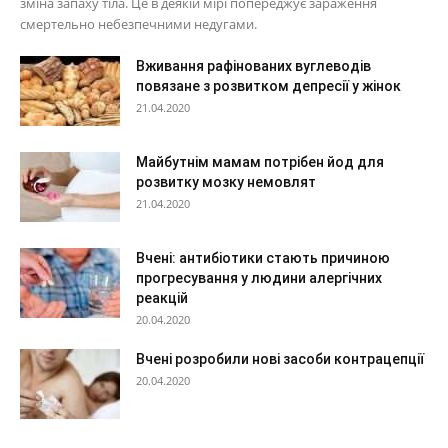
зміна запаху тіла. Це в деякій мірі попереджує зараження
смертельно небезпечними недугами.
Вживання рафінованих вуглеводів
повязане з розвитком депресії у жінок
21.04.2020
Майбутнім мамам потрібен йод для
розвитку мозку немовлят
21.04.2020
Вчені: антибіотики стають причиною
прогресування у людини алергічних
реакцій
20.04.2020
Вчені розробили нові засоби контрацепції
20.04.2020