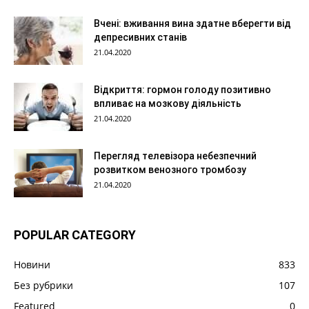
Вчені: вживання вина здатне вберегти від
депресивних станів
21.04.2020
Відкриття: гормон голоду позитивно
впливає на мозкову діяльність
21.04.2020
Перегляд телевізора небезпечний
розвитком венозного тромбозу
21.04.2020
POPULAR CATEGORY
Новини
833
Без рубрики
107
Featured
0