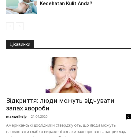
Kesehatan Kulit Anda?
Цікавинки
Відкриття: люди можуть відчувати
запах хвороби
maxwelhelp
-
21.04.2020
0
Американські дослідники стверджують, що люди можуть
вловлювати слабко виражені ознаки захворювань, наприклад,