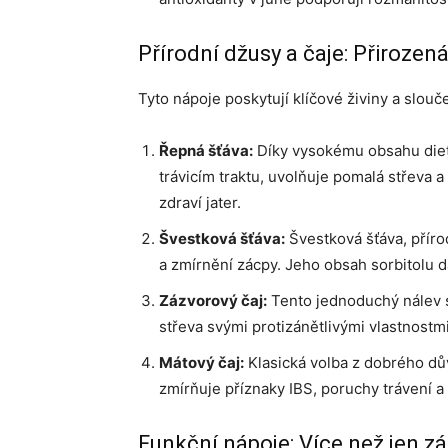
Přírodní džusy a čaje: Přirozen
Tyto nápoje poskytují klíčové živiny a sloučen
Řepná šťáva:
Díky vysokému obsahu dietn
trávicím traktu, uvolňuje pomalá střeva a
zdraví jater.
Švestková šťáva:
Švestková šťáva, přírod
a zmírnění zácpy. Jeho obsah sorbitolu 
Zázvorový čaj:
Tento jednoduchý nálev s
střeva svými protizánětlivými vlastnostmi
Mátový čaj:
Klasická volba z dobrého dův
zmírňuje příznaky IBS, poruchy trávení a
Funkční nápoje: Více než jen z