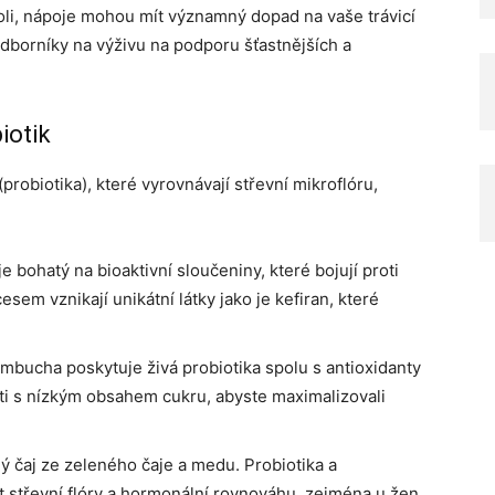
 roli, nápoje mohou mít významný dopad na vaše trávicí
dborníky na výživu na podporu šťastnějších a
iotik
robiotika), které vyrovnávají střevní mikroflóru,
bohatý na bioaktivní sloučeniny, které bojují proti
m vznikají unikátní látky jako je kefiran, které
bucha poskytuje živá probiotika spolu s antioxidanty
ti s nízkým obsahem cukru, abyste maximalizovali
čaj ze zeleného čaje a medu. Probiotika a
t střevní flóry a hormonální rovnováhu, zejména u žen.