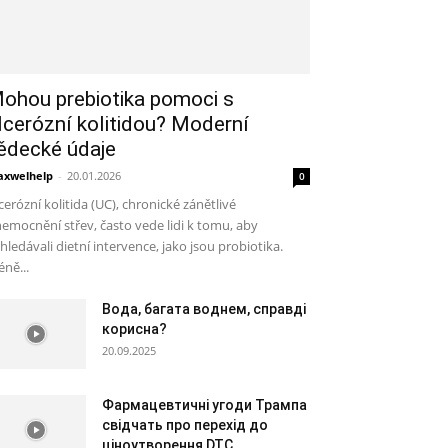
ohou prebiotika pomoci s
lcerózní kolitidou? Moderní
ědecké údaje
xwelhelp
-
20.01.2026
0
cerózní kolitida (UC), chronické zánětlivé
emocnění střev, často vede lidi k tomu, aby
hledávali dietní intervence, jako jsou probiotika.
ně...
Вода, багата воднем, справді
корисна?
20.09.2025
Фармацевтичні угоди Трампа
свідчать про перехід до
ціноутворення DTC