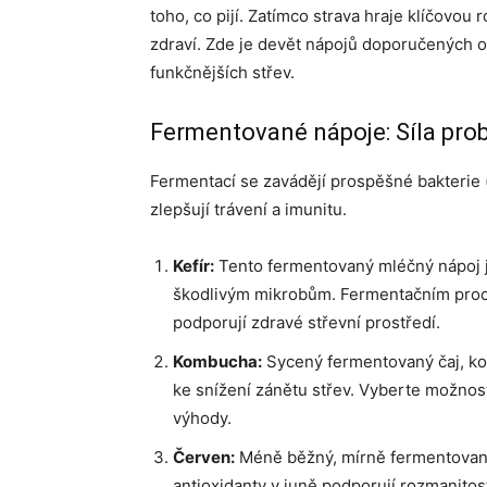
toho, co pijí. Zatímco strava hraje klíčovou
zdraví. Zde je devět nápojů doporučených o
funkčnějších střev.
Fermentované nápoje: Síla prob
Fermentací se zavádějí prospěšné bakterie (p
zlepšují trávení a imunitu.
Kefír:
Tento fermentovaný mléčný nápoj je 
škodlivým mikrobům. Fermentačním procese
podporují zdravé střevní prostředí.
Kombucha:
Sycený fermentovaný čaj, kom
ke snížení zánětu střev. Vyberte možnos
výhody.
Červen:
Méně běžný, mírně fermentovaný 
antioxidanty v juně podporují rozmanitos