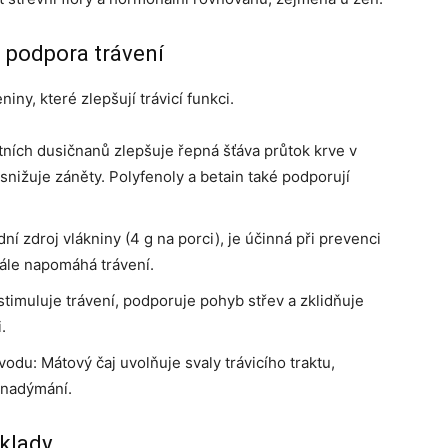
á podpora trávení
iny, které zlepšují trávicí funkci.
ích dusičnanů zlepšuje řepná šťáva průtok krve v
 snižuje záněty. Polyfenoly a betain také podporují
ní zdroj vlákniny (4 g na porci), je účinná při prevenci
dále napomáhá trávení.
timuluje trávení, podporuje pohyb střev a zklidňuje
.
odu: Mátový čaj uvolňuje svaly trávicího traktu,
 nadýmání.
áklady