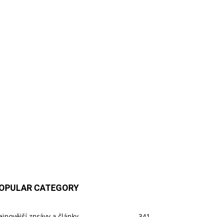
OPULAR CATEGORY
jnovější zprávy a články
341