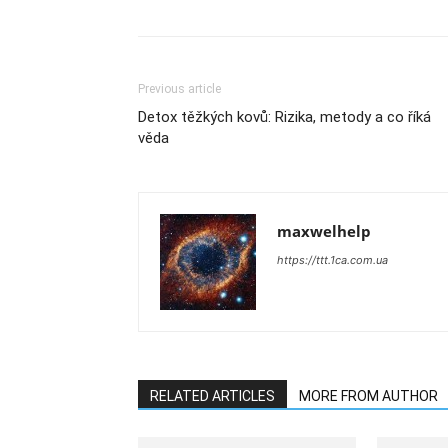
Previous article
Detox těžkých kovů: Rizika, metody a co říká
věda
maxwelhelp
https://ttt.1ca.com.ua
RELATED ARTICLES
MORE FROM AUTHOR