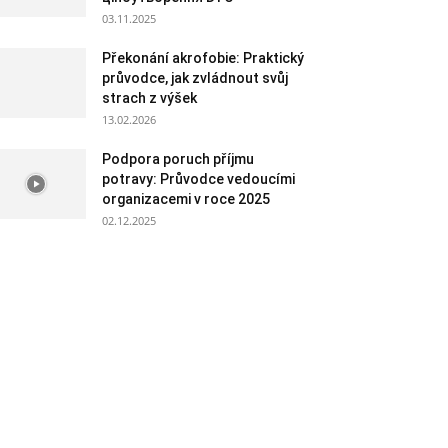
03.11.2025
Překonání akrofobie: Praktický
průvodce, jak zvládnout svůj
strach z výšek
13.02.2026
Podpora poruch příjmu
potravy: Průvodce vedoucími
organizacemi v roce 2025
02.12.2025