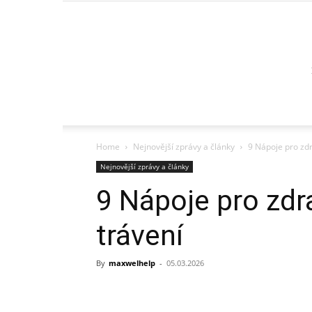
Home
Nejnovější zprávy a články
9 Nápoje pro zdr
Nejnovější zprávy a články
9 Nápoje pro zdra
trávení
By
maxwelhelp
-
05.03.2026