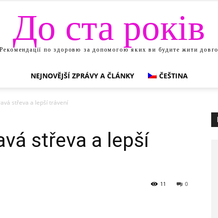
До ста років
Рекомендації по здоровю за допомогою яких ви будите жити довг
NEJNOVĚJŠÍ ZPRÁVY A ČLÁNKY
ČEŠTINA
avá střeva a lepší trávení
vá střeva a lepší
11
0