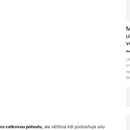
M
u
v
ma
Ul
on
vy
Mé
 pro celkovou pohodu
, ale většina lidí podceňuje sílu