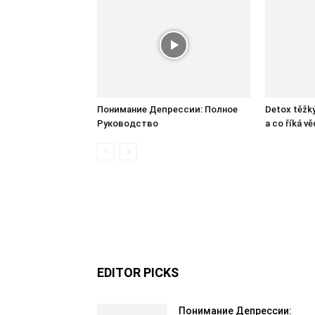
Понимание Депрессии: Полное
Detox těžký
Руководство
a co říká v
EDITOR PICKS
Понимание Депрессии: