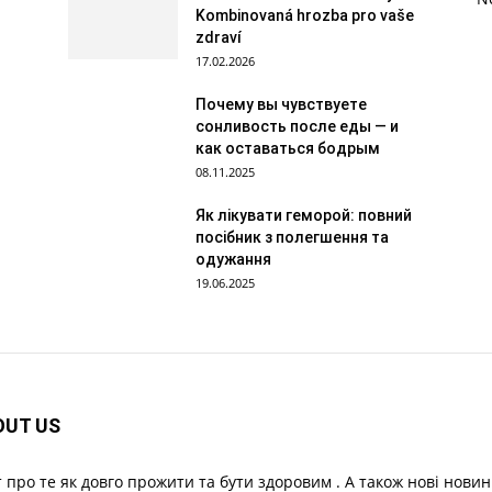
Kombinovaná hrozba pro vaše
zdraví
17.02.2026
Почему вы чувствуете
сонливость после еды — и
как оставаться бодрым
08.11.2025
Як лікувати геморой: повний
посібник з полегшення та
одужання
19.06.2025
OUT US
 про те як довго прожити та бути здоровим . А також нові новин