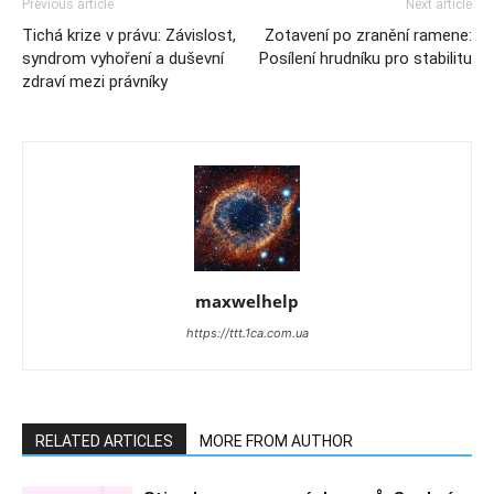
Previous article
Next article
Tichá krize v právu: Závislost,
Zotavení po zranění ramene:
syndrom vyhoření a duševní
Posílení hrudníku pro stabilitu
zdraví mezi právníky
maxwelhelp
https://ttt.1ca.com.ua
RELATED ARTICLES
MORE FROM AUTHOR