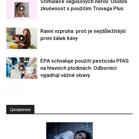
Stimulace vagusových nervů: Osobní
zkušenost s použitím Truvaga Plus
Ranní vzpruha: proč je nejdůležitější
první šálek kávy
EPA schvaluje použití pesticidu PFAS
na hlavních plodinách: Odborníci
vyjadřují vážné obavy
Цікавинки