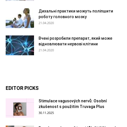
Дихальні практики можуть поліпшити
роботу головного мозку
21.04.2020
Вчені розробили препарат, який може
відновлювати нервові клітини
21.04.2020
EDITOR PICKS
Stimulace vagusových nervů: Osobní
zkušenost s použitím Truvaga Plus
30.11.2025