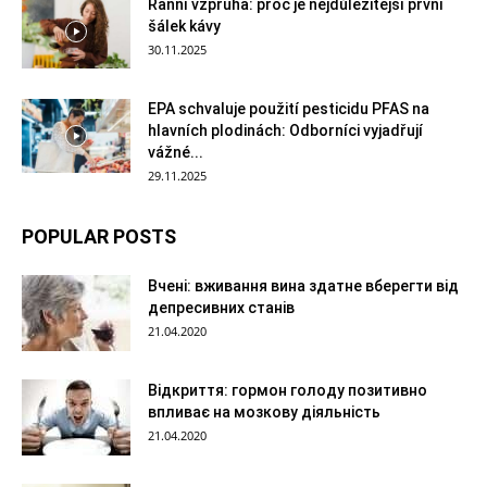
Ranní vzpruha: proč je nejdůležitější první
šálek kávy
30.11.2025
EPA schvaluje použití pesticidu PFAS na
hlavních plodinách: Odborníci vyjadřují
vážné...
29.11.2025
POPULAR POSTS
Вчені: вживання вина здатне вберегти від
депресивних станів
21.04.2020
Відкриття: гормон голоду позитивно
впливає на мозкову діяльність
21.04.2020