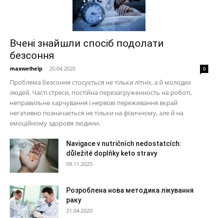
Вчені знайшли спосіб подолати
безсоння
maxwelhelp
-
20.04.2020
0
Проблема безсоння стосується не тільки літніх, а й молодих
людей. Часті стреси, постійна перезагруженность на роботі,
неправильне харчування і нервові переживання вкрай
негативно позначається не тільки на фізичному, але й на
емоційному здоровя людини.
Navigace v nutričních nedostatcích:
důležité doplňky keto stravy
09.11.2025
Розроблена нова методика лікування
раку
21.04.2020