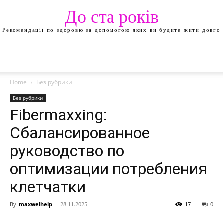
До ста років
Рекомендації по здоровю за допомогою яких ви будите жити довго
Home
Без рубрики
Без рубрики
Fibermaxxing:
Сбалансированное
руководство по
оптимизации потребления
клетчатки
By
maxwelhelp
-
28.11.2025
17
0