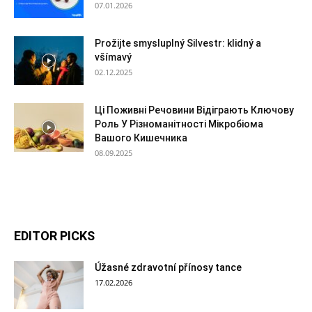
07.01.2026
Prožijte smysluplný Silvestr: klidný a
všímavý
02.12.2025
Ці Поживні Речовини Відіграють Ключову
Роль У Різноманітності Мікробіома
Вашого Кишечника
08.09.2025
EDITOR PICKS
Úžasné zdravotní přínosy tance
17.02.2026