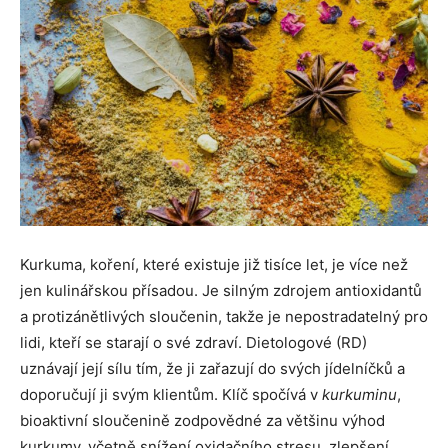
Kurkuma, koření, které existuje již tisíce let, je více než
jen kulinářskou přísadou. Je silným zdrojem antioxidantů
a protizánětlivých sloučenin, takže je nepostradatelný pro
lidi, kteří se starají o své zdraví. Dietologové (RD)
uznávají její sílu tím, že ji zařazují do svých jídelníčků a
doporučují ji svým klientům. Klíč spočívá v
kurkuminu
,
bioaktivní sloučenině zodpovědné za většinu výhod
kurkumy, včetně snížení oxidačního stresu, zlepšení