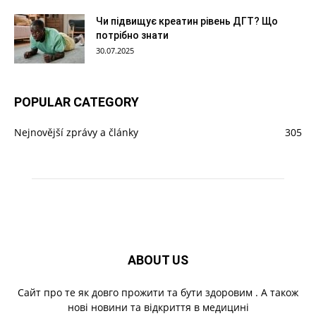
Чи підвищує креатин рівень ДГТ? Що
потрібно знати
30.07.2025
POPULAR CATEGORY
Nejnovější zprávy a články
305
ABOUT US
Cайт про те як довго прожити та бути здоровим . А також
нові новини та відкриття в медицині