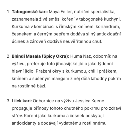
Tabogonské kari:
Maya Feller, nutriční specialistka,
zaznamenala živé směsi koření v tabogonské kuchyni.
Kurkuma v kombinaci s římským kmínem, koriandrem,
česnekem a černým pepřem dodává silný antioxidační
účinek a zároveň dodává neuvěřitelnou chuť.
Bhindi Masala (Spicy Okra):
Huma Naz, odborník na
výživu, preferuje toto jihoasijské jídlo jako týdenní
hlavní jídlo. Pražení okry s kurkumou, chilli práškem,
kmínem a sušeným mangem z něj dělá lahodný pokrm
na rostlinné bázi.
Lilek kari:
Odbornice na výživu Jessica Keene
propaguje přínosy tohoto chutného pokrmu pro zdraví
střev. Koření jako kurkuma a česnek poskytují
antioxidanty a dodávají vydatnému rostlinnému