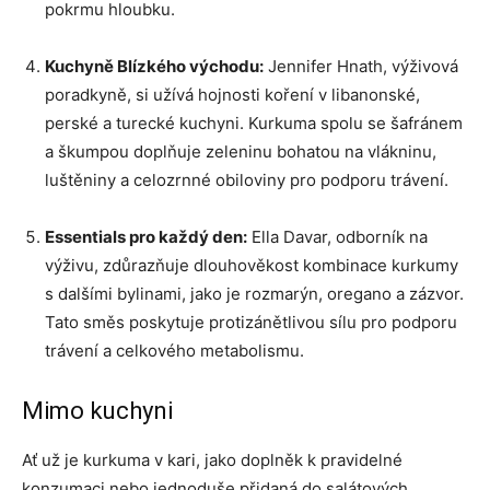
pokrmu hloubku.
Kuchyně Blízkého východu:
Jennifer Hnath, výživová
poradkyně, si užívá hojnosti koření v libanonské,
perské a turecké kuchyni. Kurkuma spolu se šafránem
a škumpou doplňuje zeleninu bohatou na vlákninu,
luštěniny a celozrnné obiloviny pro podporu trávení.
Essentials pro každý den:
Ella Davar, odborník na
výživu, zdůrazňuje dlouhověkost kombinace kurkumy
s dalšími bylinami, jako je rozmarýn, oregano a zázvor.
Tato směs poskytuje protizánětlivou sílu pro podporu
trávení a celkového metabolismu.
Mimo kuchyni
Ať už je kurkuma v kari, jako doplněk k pravidelné
konzumaci nebo jednoduše přidaná do salátových