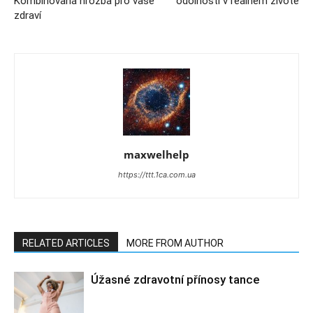
Kombinovaná hrozba pro vaše
odolnosti v reálném životě
zdraví
maxwelhelp
https://ttt.1ca.com.ua
RELATED ARTICLES
MORE FROM AUTHOR
Úžasné zdravotní přínosy tance