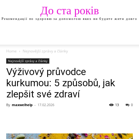
До ста років
Рекомендації по здоровю за допомогою яких ви будите жити довго
Home
Nejnovější zprávy a články
Nejnovější zprávy a články
Výživový průvodce
kurkumou: 5 způsobů, jak
zlepšit své zdraví
By
maxwelhelp
-
17.02.2026
13
0