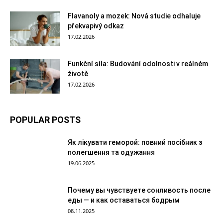
Flavanoly a mozek: Nová studie odhaluje
překvapivý odkaz
17.02.2026
Funkční síla: Budování odolnosti v reálném
životě
17.02.2026
POPULAR POSTS
Як лікувати геморой: повний посібник з
полегшення та одужання
19.06.2025
Почему вы чувствуете сонливость после
еды — и как оставаться бодрым
08.11.2025