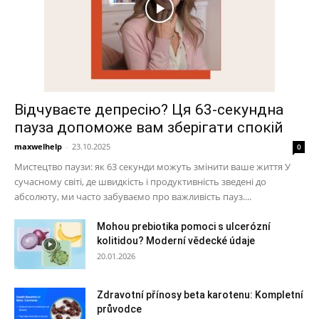
Відчуваєте депресію? Ця 63-секундна
пауза допоможе вам зберігати спокій
maxwelhelp
-
23.10.2025
0
Мистецтво паузи: як 63 секунди можуть змінити ваше життя У
сучасному світі, де швидкість і продуктивність зведені до
абсолюту, ми часто забуваємо про важливість пауз....
Mohou prebiotika pomoci s ulcerózní
kolitidou? Moderní vědecké údaje
20.01.2026
Zdravotní přínosy beta karotenu: Kompletní
průvodce