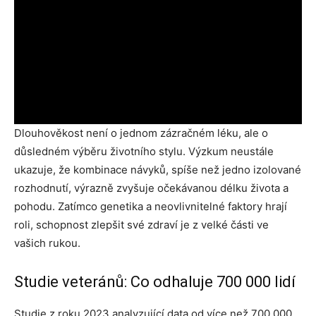
Dlouhověkost není o jednom zázračném léku, ale o
důsledném výběru životního stylu. Výzkum neustále
ukazuje, že kombinace návyků, spíše než jedno izolované
rozhodnutí, výrazně zvyšuje očekávanou délku života a
pohodu. Zatímco genetika a neovlivnitelné faktory hrají
roli, schopnost zlepšit své zdraví je z velké části ve
vašich rukou.
Studie veteránů: Co odhaluje 700 000 lidí
Studie z roku 2023 analyzující data od více než 700 000