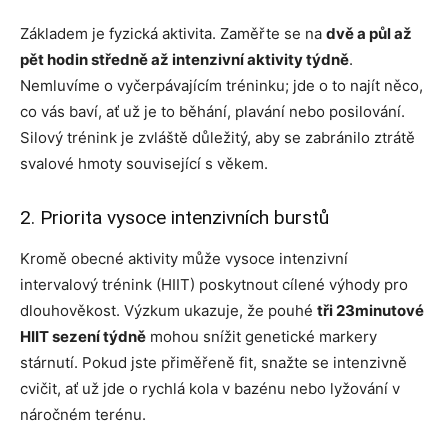
Základem je fyzická aktivita. Zaměřte se na
dvě a půl až
pět hodin středně až intenzivní aktivity týdně
.
Nemluvíme o vyčerpávajícím tréninku; jde o to najít něco,
co vás baví, ať už je to běhání, plavání nebo posilování.
Silový trénink je zvláště důležitý, aby se zabránilo ztrátě
svalové hmoty související s věkem.
2. Priorita vysoce intenzivních burstů
Kromě obecné aktivity může vysoce intenzivní
intervalový trénink (HIIT) poskytnout cílené výhody pro
dlouhověkost. Výzkum ukazuje, že pouhé
tři 23minutové
HIIT sezení týdně
mohou snížit genetické markery
stárnutí. Pokud jste přiměřeně fit, snažte se intenzivně
cvičit, ať už jde o rychlá kola v bazénu nebo lyžování v
náročném terénu.