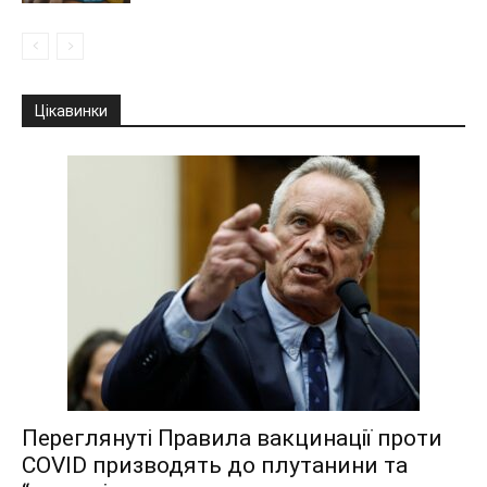
Цікавинки
Переглянуті Правила вакцинації проти
COVID призводять до плутанини та