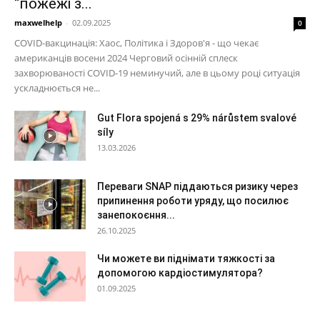
“пожежі з...
maxwelhelp
-
02.09.2025
0
COVID-вакцинація: Хаос, Політика і Здоров'я - що чекає
американців восени 2024 Черговий осінній сплеск
захворюваності COVID-19 неминучий, але в цьому році ситуація
ускладнюється не...
Gut Flora spojená s 29% nárůstem svalové
síly
13.03.2026
Переваги SNAP піддаються ризику через
припинення роботи уряду, що посилює
занепокоєння...
26.10.2025
Чи можете ви піднімати тяжкості за
допомогою кардіостимулятора?
01.09.2025