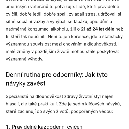
amerických veteránů to potvrzuje. Lidé, kteří pravidelně
cvičili, dobře jedli, dobře spali, zvládali stres, udržovali si
silné sociální vazby a vyhýbali se tabáku, opioidům a
nadměrné konzumaci alkoholu, žili o
21 až 24 let déle
než
ti, kteří tak neučinili. Není to jen korelace; jde o statisticky
významnou souvislost mezi chováním a dlouhověkostí. I
malé změny v pozdějším životě mohou stále poskytovat
významné výhody.
Denní rutina pro odborníky: Jak tyto
návyky zavést
Specialisté na dlouhověkost zdravý životní styl nejen
hlásají, ale také praktikují. Zde je sedm klíčových návyků,
které začleňují do svých životů, podpořených vědou:
1. Pravidelné každodenní cvičení