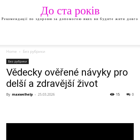
До ста років
Рекомендації по здоровю за допомогою яких ви будите жити довго
Home
Без рубрики
Без рубрики
Vědecky ověřené návyky pro
delší a zdravější život
By
maxwelhelp
-
25.03.2026
15
0