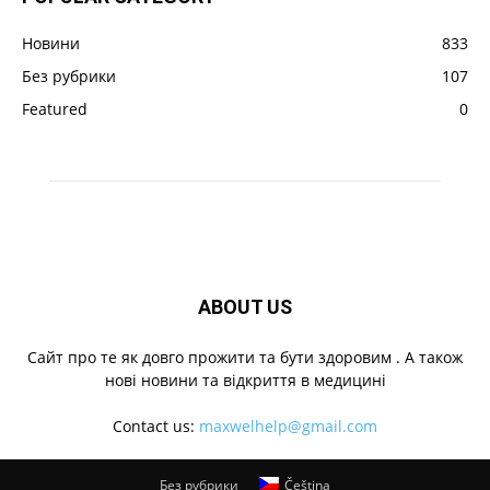
Новини
833
Без рубрики
107
Featured
0
ABOUT US
Cайт про те як довго прожити та бути здоровим . А також
нові новини та відкриття в медицині
Contact us:
maxwelhelp@gmail.com
Без рубрики
Čeština