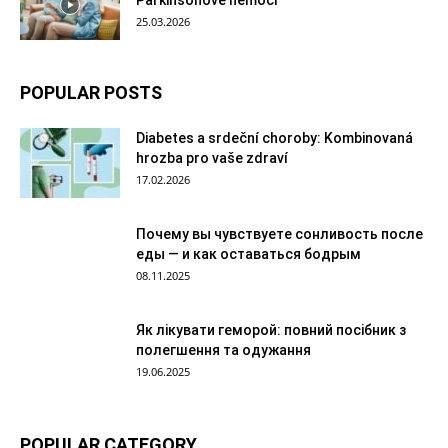
Parkinsonově nemoci
25.03.2026
POPULAR POSTS
Diabetes a srdeční choroby: Kombinovaná
hrozba pro vaše zdraví
17.02.2026
Почему вы чувствуете сонливость после
еды — и как оставаться бодрым
08.11.2025
Як лікувати геморой: повний посібник з
полегшення та одужання
19.06.2025
POPULAR CATEGORY