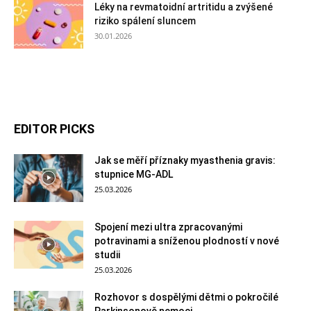
Léky na revmatoidní artritidu a zvýšené
riziko spálení sluncem
30.01.2026
EDITOR PICKS
Jak se měří příznaky myasthenia gravis:
stupnice MG-ADL
25.03.2026
Spojení mezi ultra zpracovanými
potravinami a sníženou plodností v nové
studii
25.03.2026
Rozhovor s dospělými dětmi o pokročilé