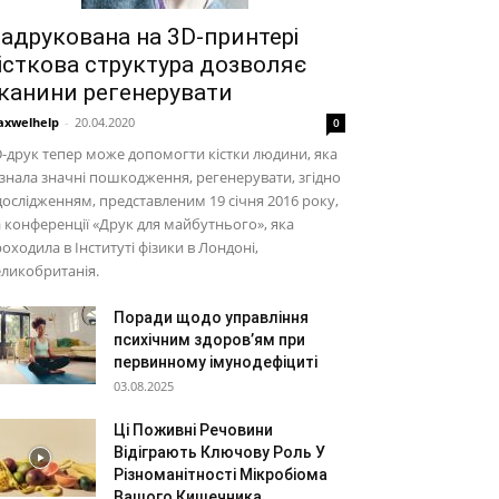
адрукована на 3D-принтері
істкова структура дозволяє
канини регенерувати
xwelhelp
-
20.04.2020
0
-друк тепер може допомогти кістки людини, яка
знала значні пошкодження, регенерувати, згідно
дослідженням, представленим 19 січня 2016 року,
 конференції «Друк для майбутнього», яка
оходила в Інституті фізики в Лондоні,
ликобританія.
Поради щодо управління
психічним здоров’ям при
первинному імунодефіциті
03.08.2025
Ці Поживні Речовини
Відіграють Ключову Роль У
Різноманітності Мікробіома
Вашого Кишечника