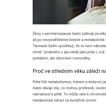
Ženy v perimenopauze často zažívají prudk
až po nevysvětlitelné bolesti a metabolické
Tanmeet Sethi vysvětlují, že to není náhod
ohně“ (známého v ajurvédě jako
pitta
), což
potlačení, ale obnovení rovnováhy.
Proč ve středním věku záleží n
Pitta řídí metabolismus, trávení a duševní j
často dávají vše, co mohou profesně, osobn
návratnost k pittě. To může vést k chronick
metabolické zdraví na buněčné úrovni.