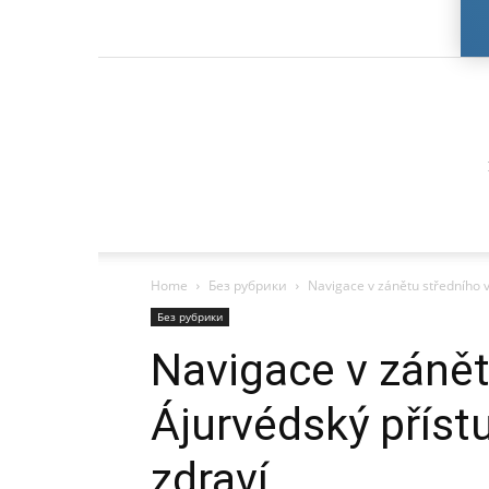
Home
Без рубрики
Navigace v zánětu středního 
Без рубрики
Navigace v zánět
Ájurvédský přís
zdraví