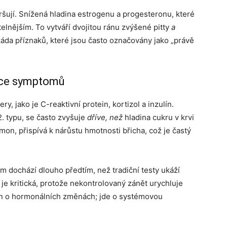
ují. Snížená hladina estrogenu a progesteronu, které
itelnějším. To vytváří dvojitou ránu zvýšené pitty
a
da příznaků, které jsou často označovány jako „právě
ice symptomů
, jako je C-reaktivní protein, kortizol a inzulín.
. typu, se často zvyšuje
dříve, než
hladina cukru v krvi
mon, přispívá k nárůstu hmotnosti břicha, což je častý
 dochází dlouho předtím, než tradiční testy ukáží
je kritická, protože nekontrolovaný zánět urychluje
en o hormonálních změnách; jde o systémovou