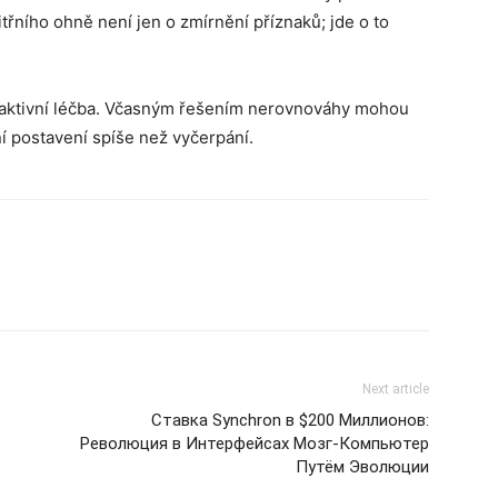
itřního ohně není jen o zmírnění příznaků; jde o to
reaktivní léčba. Včasným řešením nerovnováhy mohou
í postavení spíše než vyčerpání.
Next article
Ставка Synchron в $200 Миллионов:
Революция в Интерфейсах Мозг-Компьютер
Путём Эволюции