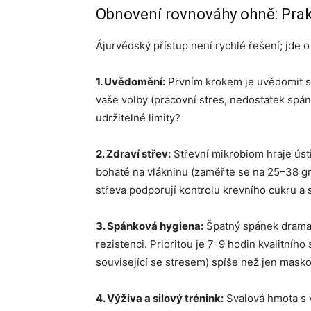
Obnovení rovnováhy ohně: Prak
Ájurvédský přístup není rychlé řešení; jde 
1. Uvědomění:
Prvním krokem je uvědomit si,
vaše volby (pracovní stres, nedostatek spán
udržitelné limity?
2. Zdraví střev:
Střevní mikrobiom hraje ústř
bohaté na vlákninu (zaměřte se na 25–38 g
střeva podporují kontrolu krevního cukru a s
3. Spánková hygiena:
Špatný spánek dramati
rezistenci. Prioritou je 7-9 hodin kvalitní
související se stresem) spíše než jen mas
4. Výživa a silový trénink:
Svalová hmota s 