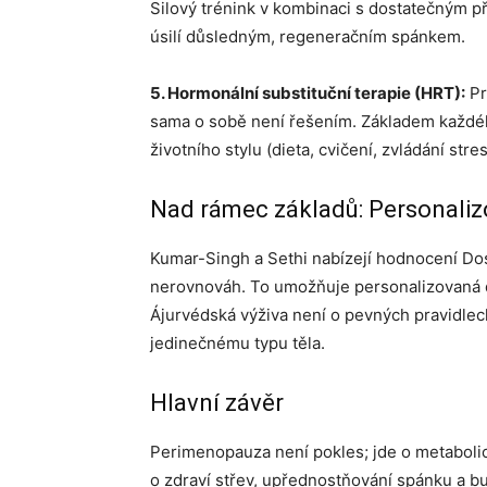
Silový trénink v kombinaci s dostatečným p
úsilí důsledným, regeneračním spánkem.
5. Hormonální substituční terapie (HRT):
Pr
sama o sobě není řešením. Základem každé
životního stylu (dieta, cvičení, zvládání stres
Nad rámec základů: Personalizo
Kumar-Singh a Sethi nabízejí hodnocení Dosh
nerovnováh. To umožňuje personalizovaná dop
Ájurvédská výživa není o pevných pravidlec
jedinečnému typu těla.
Hlavní závěr
Perimenopauza není pokles; jde o metaboli
o zdraví střev, upřednostňování spánku a 