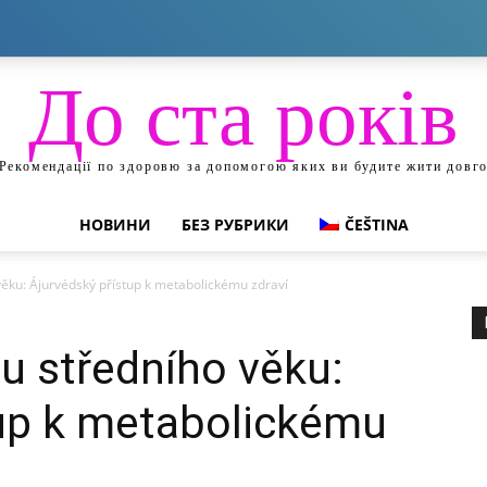
До ста років
Рекомендації по здоровю за допомогою яких ви будите жити довг
НОВИНИ
БЕЗ РУБРИКИ
ČEŠTINA
věku: Ájurvédský přístup k metabolickému zdraví
u středního věku:
tup k metabolickému