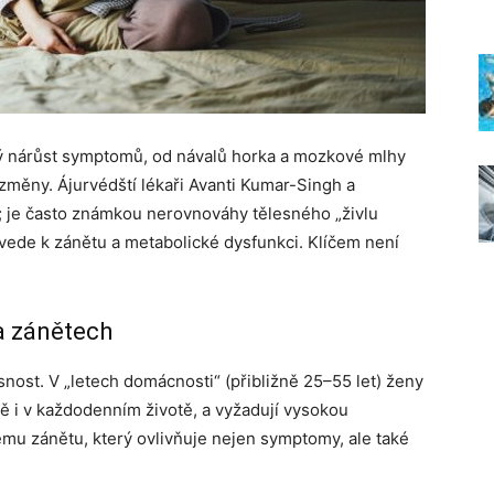
ý nárůst symptomů, od návalů horka a mozkové mlhy
 změny. Ájurvédští lékaři Avanti Kumar-Singh a
a; je často známkou nerovnováhy tělesného „živlu
 vede k zánětu a metabolické dysfunkci. Klíčem není
a zánětech
asnost. V „letech domácnosti“ (přibližně 25–55 let) ženy
ě i v každodenním životě, a vyžadují vysokou
ému zánětu, který ovlivňuje nejen symptomy, ale také