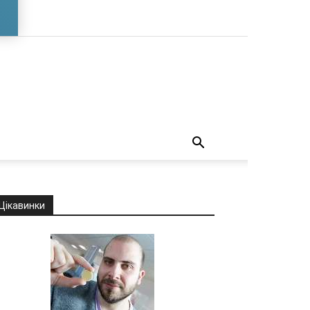
о
Цікавинки