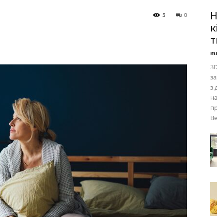
Н
5
0
к
т
ma
3D
за
з 
на
пр
Ве