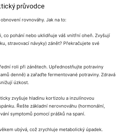
tický průvodce
o obnovení rovnováhy. Jak na to:
 co pohání nebo uklidňuje váš vnitřní oheň. Zvyšují
ku, stravovací návyky) zánět? Překračujete své
ední roli při zánětech. Upřednostňujte potraviny
ramů denně) a zařaďte fermentované potraviny. Zdravá
nižují úzkost.
cky zvyšuje hladinu kortizolu a inzulínovou
ho spánku. Řešte základní nerovnováhu (hormonální,
kování symptomů pomocí prášků na spaní.
věkem ubývá, což zrychluje metabolický úpadek.