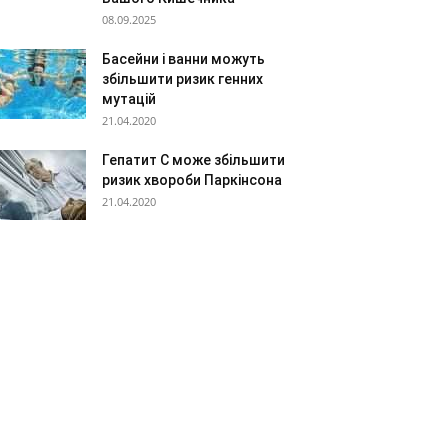
08.09.2025
Басейни і ванни можуть
збільшити ризик генних
мутацій
21.04.2020
Гепатит C може збільшити
ризик хвороби Паркінсона
21.04.2020