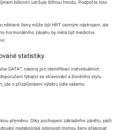
říjmem bílkovin udržuje štíhlou hmotu. Podpořte toto
o některé ženy může být HRT cenným nástrojem, ale
ho hormonálního zásahu by měla být medicína
u).
vané statistiky
a-DATA™, nástroj pro identifikaci individuálních
oručení týkající se stravování a životního stylu.
h; jde o přizpůsobení výběru jídla vašemu
ckou přeměnu. Díky pochopení základního zánětu, péči
budování metabolické odolnosti mohou ženy překonat