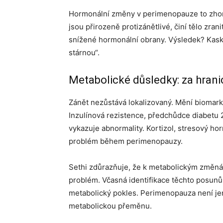
Hormonální změny v perimenopauze to zhorš
jsou přirozeně protizánětlivé, činí tělo zran
snížené hormonální obrany. Výsledek? Kaská
stárnou“.
Metabolické důsledky: za hran
Zánět nezůstává lokalizovaný. Mění biomarkery
Inzulínová rezistence, předchůdce diabetu 2
vykazuje abnormality. Kortizol, stresový hor
problém během perimenopauzy.
Sethi zdůrazňuje, že k metabolickým změnám
problém. Včasná identifikace těchto posunů 
metabolický pokles. Perimenopauza není j
metabolickou přeměnu.