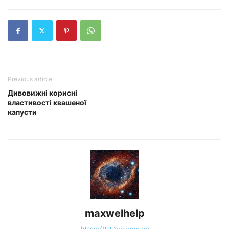
Previous article
Дивовижні корисні
властивості квашеної
капусти
maxwelhelp
https://ttt.1ca.com.ua