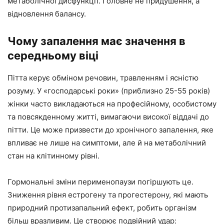
метаболічної дисфункції. Головне не придушення, а
відновлення балансу.
Чому запалення має значення в
середньому віці
Пітта керує обміном речовин, травленням і ясністю
розуму. У «господарські роки» (приблизно 25-55 років)
жінки часто викладаються на професійному, особистому
та повсякденному житті, вимагаючи високої віддачі до
пітти. Це може призвести до хронічного запалення, яке
впливає не лише на симптоми, але й на метаболічний
стан на клітинному рівні.
Гормональні зміни перименопаузи погіршують це.
Зниження рівня естрогену та прогестерону, які мають
природний протизапальний ефект, робить організм
більш вразливим. Це створює подвійний удар: