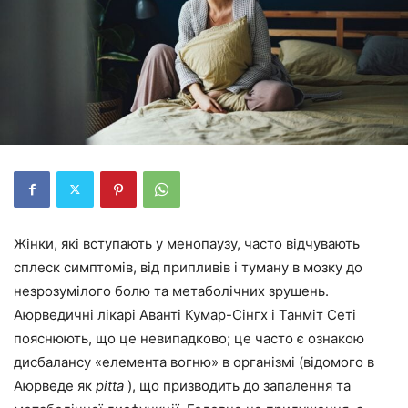
Жінки, які вступають у менопаузу, часто відчувають
сплеск симптомів, від припливів і туману в мозку до
незрозумілого болю та метаболічних зрушень.
Аюрведичні лікарі Аванті Кумар-Сінгх і Танміт Сеті
пояснюють, що це невипадково; це часто є ознакою
дисбалансу «елемента вогню» в організмі (відомого в
Аюрведе як
pitta
), що призводить до запалення та