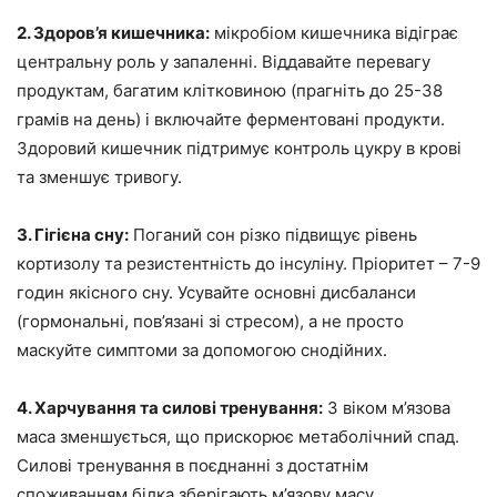
2. Здоров’я кишечника:
мікробіом кишечника відіграє
центральну роль у запаленні. Віддавайте перевагу
продуктам, багатим клітковиною (прагніть до 25-38
грамів на день) і включайте ферментовані продукти.
Здоровий кишечник підтримує контроль цукру в крові
та зменшує тривогу.
3. Гігієна сну:
Поганий сон різко підвищує рівень
кортизолу та резистентність до інсуліну. Пріоритет – 7-9
годин якісного сну. Усувайте основні дисбаланси
(гормональні, пов’язані зі стресом), а не просто
маскуйте симптоми за допомогою снодійних.
4. Харчування та силові тренування:
З віком м’язова
маса зменшується, що прискорює метаболічний спад.
Силові тренування в поєднанні з достатнім
споживанням білка зберігають м’язову масу.