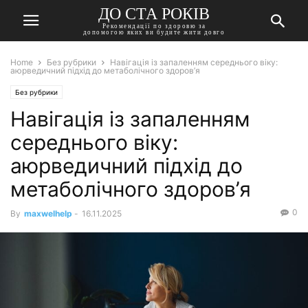
ДО СТА РОКІВ
Рекомендації по здоровю за
допомогою яких ви будите жити довго
Home
Без рубрики
Навігація із запаленням середнього віку:
аюрведичний підхід до метаболічного здоров’я
Без рубрики
Навігація із запаленням
середнього віку:
аюрведичний підхід до
метаболічного здоров’я
0
By
maxwelhelp
-
16.11.2025