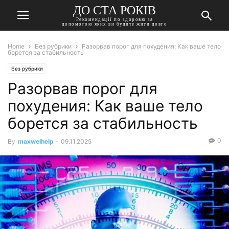
ДО СТА РОКІВ
Рекомендації по здоровю за
допомогою яких ви будите жити довго
Home
Без рубрики
Разорвав порог для похудения: Как ваше тело
борется за стабильность
Без рубрики
Разорвав порог для
похудения: Как ваше тело
борется за стабильность
0
By
maxwelhelp
-
09.11.2025