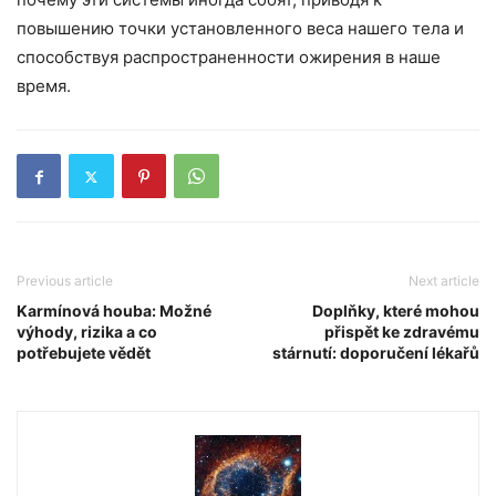
повышению точки установленного веса нашего тела и
способствуя распространенности ожирения в наше
время.
Previous article
Next article
Karmínová houba: Možné
Doplňky, které mohou
výhody, rizika a co
přispět ke zdravému
potřebujete vědět
stárnutí: doporučení lékařů