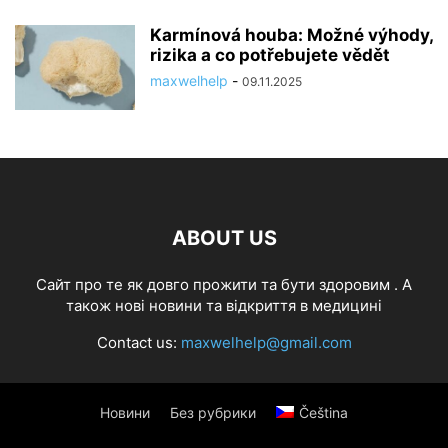
Karmínová houba: Možné výhody,
rizika a co potřebujete vědět
maxwelhelp
-
09.11.2025
ABOUT US
Cайт про те як довго прожити та бути здоровим . А
також нові новини та відкриття в медицині
Contact us:
maxwelhelp@gmail.com
Новини
Без рубрики
Čeština