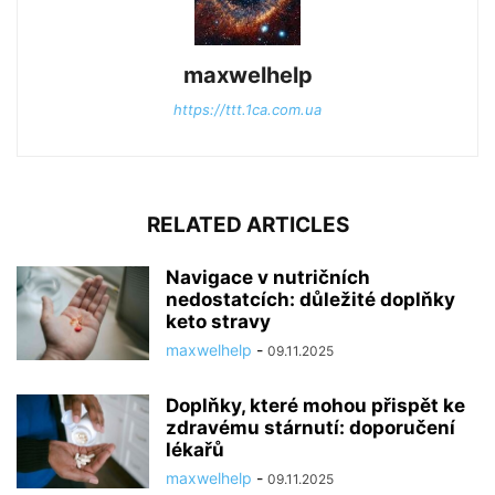
maxwelhelp
https://ttt.1ca.com.ua
RELATED ARTICLES
Navigace v nutričních
nedostatcích: důležité doplňky
keto stravy
maxwelhelp
-
09.11.2025
Doplňky, které mohou přispět ke
zdravému stárnutí: doporučení
lékařů
maxwelhelp
-
09.11.2025