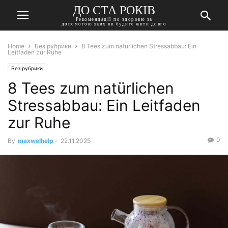
ДО СТА РОКІВ
Рекомендації по здоровю за
допомогою яких ви будите жити довго
Home
Без рубрики
8 Tees zum natürlichen Stressabbau: Ein
Leitfaden zur Ruhe
Без рубрики
8 Tees zum natürlichen
Stressabbau: Ein Leitfaden
zur Ruhe
0
By
maxwelhelp
-
22.11.2025