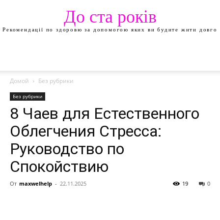
До ста років
Рекомендації по здоровю за допомогою яких ви будите жити довго
Домой
Без рубрики
Без рубрики
8 Чаев для Естественного
Облегчения Стресса:
Руководство по
Спокойствию
От
maxwelhelp
-
22.11.2025
19
0