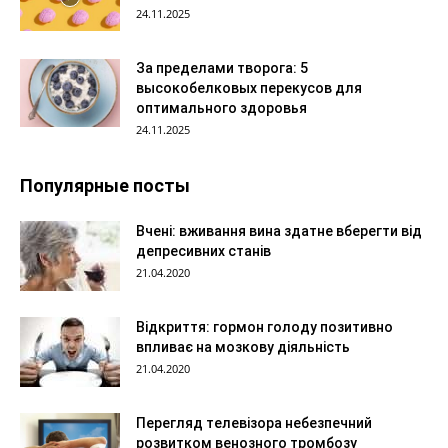
24.11.2025
За пределами творога: 5
высокобелковых перекусов для
оптимального здоровья
24.11.2025
Популярные посты
Вчені: вживання вина здатне вберегти від
депресивних станів
21.04.2020
Відкриття: гормон голоду позитивно
впливає на мозкову діяльність
21.04.2020
Перегляд телевізора небезпечний
розвитком венозного тромбозу