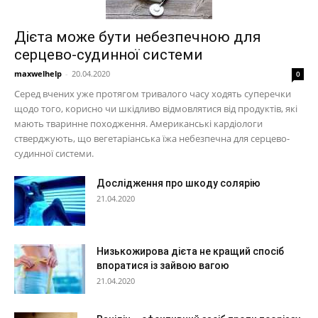
Дієта може бути небезпечною для
серцево-судинної системи
maxwelhelp
-
20.04.2020
0
Серед вчених уже протягом тривалого часу ходять суперечки
щодо того, корисно чи шкідливо відмовлятися від продуктів, які
мають тваринне походження. Американські кардіологи
стверджують, що вегетаріанська їжа небезпечна для серцево-
судинної системи.
Дослідження про шкоду солярію
21.04.2020
Низькожирова дієта не кращий спосіб
впоратися із зайвою вагою
21.04.2020