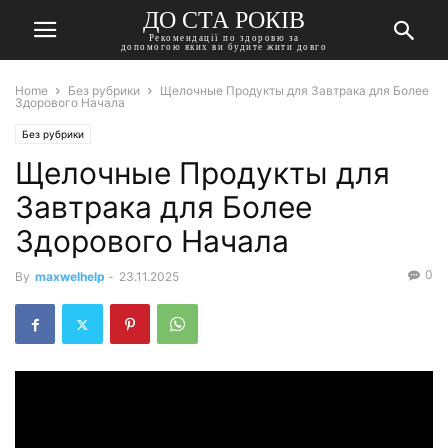
ДО СТА РОКІВ
Рекомендації по здоровю за
допомогою яких ви будите жити довго
Home
Без рубрики
Щелочные Продукты для Завтрака для Более
Здорового Начала
Без рубрики
Щелочные Продукты для
Завтрака для Более
Здорового Начала
0
By
maxwelhelp
-
23.11.2025