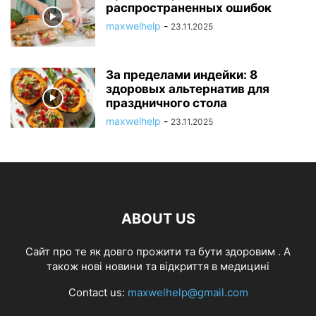
распространенных ошибок
maxwelhelp
-
23.11.2025
За пределами индейки: 8
здоровых альтернатив для
праздничного стола
maxwelhelp
-
23.11.2025
ABOUT US
Cайт про те як довго прожити та бути здоровим . А
також нові новини та відкриття в медицині
Contact us:
maxwelhelp@gmail.com