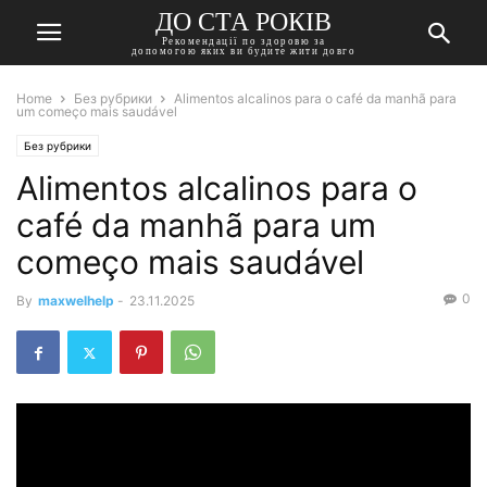
ДО СТА РОКІВ
Рекомендації по здоровю за
допомогою яких ви будите жити довго
Home
Без рубрики
Alimentos alcalinos para o café da manhã para
um começo mais saudável
Без рубрики
Alimentos alcalinos para o
café da manhã para um
começo mais saudável
0
By
maxwelhelp
-
23.11.2025