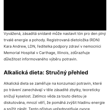
Vyvážená, zásaditá snídaně může nastavit tón pro den plný
trvalé energie a pohody. Registrovaná dietoložka (RDN)
Kara Andrew, LDN, ředitelka podpory zdraví v nemocnici
Memorial Hospital v Carthage, Illinois, zdůrazňuje
důležitost informovaného výběru potravin.
Alkalická dieta: Stručný přehled
Alkalická dieta se zaměřuje na konzumaci potravin, které
po trávení zanechávají v těle zásadité zbytky, teoreticky
snižují kyselost. Zatímco věda za touto dietou je
diskutována, mnozí věří, že pomáhá zvýšit hladinu energie
a snížit zánět. Tento přístup upřednostňuje ovoce,