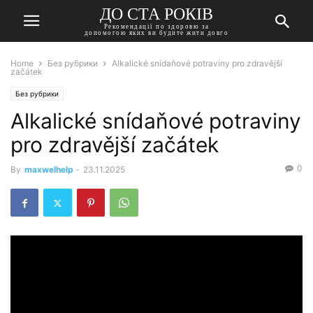
ДО СТА РОКІВ
Рекомендації по здоровю за
допомогою яких ви будите жити довго
Home
Без рубрики
Alkalické snídaňové potraviny pro zdravější
začátek
Без рубрики
Alkalické snídaňové potraviny
pro zdravější začátek
0
By
maxwelhelp
-
23.11.2025