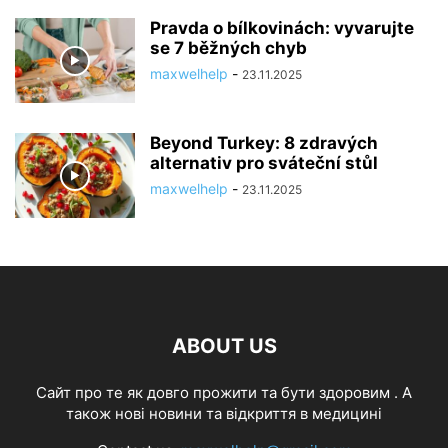
Pravda o bílkovinách: vyvarujte
se 7 běžných chyb
maxwelhelp
-
23.11.2025
Beyond Turkey: 8 zdravých
alternativ pro sváteční stůl
maxwelhelp
-
23.11.2025
ABOUT US
Cайт про те як довго прожити та бути здоровим . А
також нові новини та відкриття в медицині